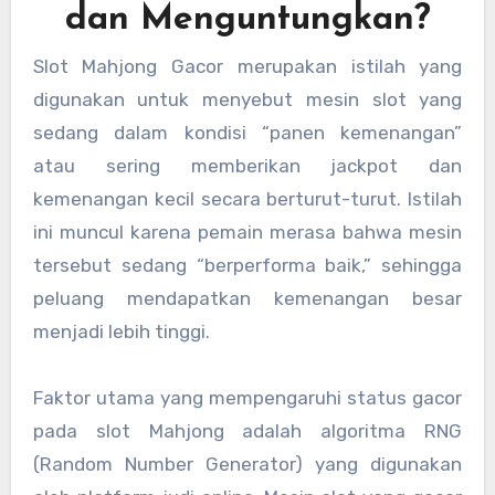
dan Menguntungkan?
Slot Mahjong Gacor merupakan istilah yang
digunakan untuk menyebut mesin slot yang
sedang dalam kondisi “panen kemenangan”
atau sering memberikan jackpot dan
kemenangan kecil secara berturut-turut. Istilah
ini muncul karena pemain merasa bahwa mesin
tersebut sedang “berperforma baik,” sehingga
peluang mendapatkan kemenangan besar
menjadi lebih tinggi.
Faktor utama yang mempengaruhi status gacor
pada slot Mahjong adalah algoritma RNG
(Random Number Generator) yang digunakan