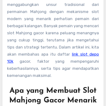
menggabungkan unsur tradisional dari
permainan Mahjong dengan mekanisme slot
modern yang menarik perhatian pemain dari
berbagai kalangan. Banyak pemain yang mencari
slot Mahjong gacor karena peluang menangnya
yang cukup tinggi, terutama jika mengetahui
tips dan strategi tertentu. Dalam artikel ini, kita
akan membahas apa itu daftar
link slot depo
10k
gacor, faktor yang mempengaruhi
keberhasilannya, serta tips agar mendapatkan
kemenangan maksimal.
Apa yang Membuat Slot
Mahjong Gacor Menarik