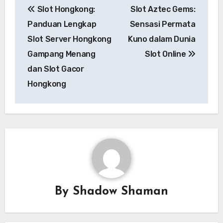
Slot Hongkong:
Slot Aztec Gems:
navigation
Panduan Lengkap
Sensasi Permata
Slot Server Hongkong
Kuno dalam Dunia
Gampang Menang
Slot Online
dan Slot Gacor
Hongkong
By
Shadow Shaman