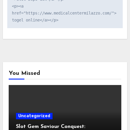
<p><a 
href="https://www.medicalcentermilazzo.com/">
togel online</a></p>
You Missed
Uncategorized
Slot Gem Saviour Conquest: