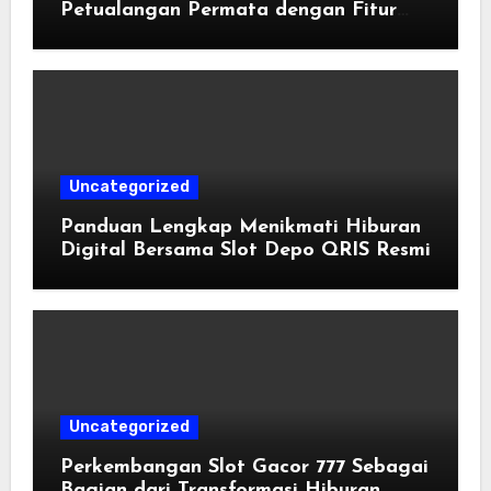
Petualangan Permata dengan Fitur
Menarik
Uncategorized
Panduan Lengkap Menikmati Hiburan
Digital Bersama Slot Depo QRIS Resmi
Uncategorized
Perkembangan Slot Gacor 777 Sebagai
Bagian dari Transformasi Hiburan