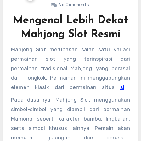
No Comments
Mengenal Lebih Dekat
Mahjong Slot Resmi
Mahjong Slot merupakan salah satu variasi
permainan slot yang terinspirasi dari
permainan tradisional Mahjong, yang berasal
dari Tiongkok. Permainan ini menggabungkan
elemen klasik dari permainan situs
slot
mahjong
maxwin dengan fitur modern dari
Pada dasarnya, Mahjong Slot menggunakan
mesin slot digital. Konsep ini menarik perhatian
simbol-simbol yang diambil dari permainan
banyak penggemar judi daring maupun
Mahjong, seperti karakter, bambu, lingkaran,
konvensional karena menawarkan sensasi
serta simbol khusus lainnya. Pemain akan
yang unik dan beragam fitur menarik.
memutar gulungan dan berusaha