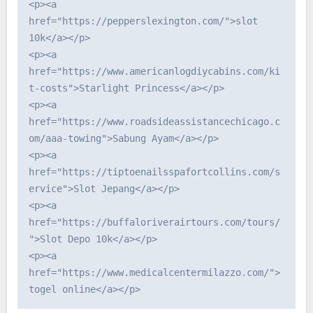
<p><a 
href="https://pepperslexington.com/">slot 
10k</a></p>

<p><a 
href="https://www.americanlogdiycabins.com/ki
t-costs">Starlight Princess</a></p>

<p><a 
href="https://www.roadsideassistancechicago.c
om/aaa-towing">Sabung Ayam</a></p>

<p><a 
href="https://tiptoenailsspafortcollins.com/s
ervice">Slot Jepang</a></p>

<p><a 
href="https://buffaloriverairtours.com/tours/
">Slot Depo 10k</a></p>

<p><a 
href="https://www.medicalcentermilazzo.com/">
togel online</a></p>