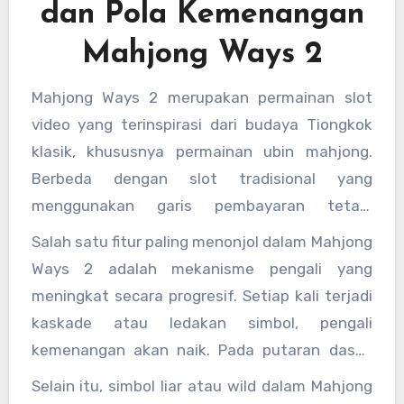
dan Pola Kemenangan
Mahjong Ways 2
Mahjong Ways 2 merupakan permainan slot
video yang terinspirasi dari budaya Tiongkok
klasik, khususnya permainan ubin mahjong.
Berbeda dengan slot tradisional yang
menggunakan garis pembayaran tetap,
permainan ini mengadopsi sistem pembayaran
Salah satu fitur paling menonjol dalam Mahjong
di mana kemenangan diperoleh ketika simbol
Ways 2 adalah mekanisme pengali yang
yang cocok muncul pada gulungan yang
meningkat secara progresif. Setiap kali terjadi
berdekatan, dimulai dari gulungan paling kiri.
kaskade atau ledakan simbol, pengali
Sistem ini dikenal sebagai “pay anywhere” atau
kemenangan akan naik. Pada putaran dasar,
“cascading reels”. Setiap kali pemain
pengali biasanya dimulai dari 1x, kemudian
Selain itu, simbol liar atau wild dalam Mahjong
memperoleh kombinasi kemenangan, simbol-
meningkat menjadi 2x, 3x, 5x, dan seterusnya