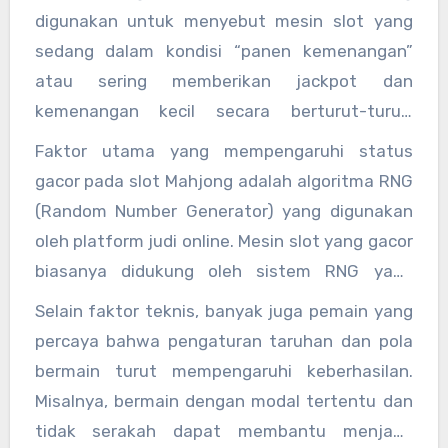
artikel ini, kita akan membahas apa itu daftar
digunakan untuk menyebut mesin slot yang
link slot depo 10k
gacor, faktor yang
sedang dalam kondisi “panen kemenangan”
mempengaruhi keberhasilannya, serta tips
atau sering memberikan jackpot dan
agar mendapatkan kemenangan maksimal.
kemenangan kecil secara berturut-turut.
Istilah ini muncul karena pemain merasa bahwa
Faktor utama yang mempengaruhi status
mesin tersebut sedang “berperforma baik,”
gacor pada slot Mahjong adalah algoritma RNG
sehingga peluang mendapatkan kemenangan
(Random Number Generator) yang digunakan
besar menjadi lebih tinggi.
oleh platform judi online. Mesin slot yang gacor
biasanya didukung oleh sistem RNG yang
seimbang, sehingga peluang menangnya cukup
Selain faktor teknis, banyak juga pemain yang
adil dan tidak terlalu sulit untuk dimenangkan.
percaya bahwa pengaturan taruhan dan pola
Selain itu, faktor keberuntungan dan timing
bermain turut mempengaruhi keberhasilan.
juga sangat berpengaruh. Pemain yang bisa
Misalnya, bermain dengan modal tertentu dan
memanfaatkan momen tertentu saat mesin
tidak serakah dapat membantu menjaga