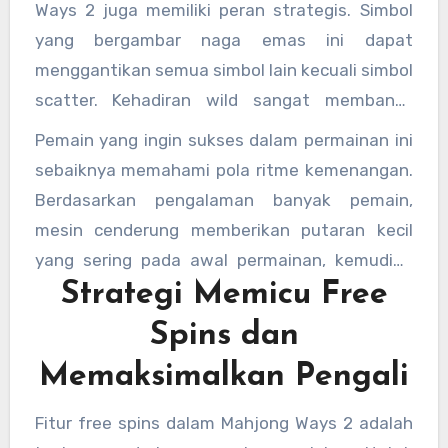
Ways 2 juga memiliki peran strategis. Simbol
simbol pemenang tersebut akan meledak dan
hingga batas tertentu. Sementara itu, jika
yang bergambar naga emas ini dapat
digantikan oleh simbol baru dari atas,
pemain berhasil memicu putaran gratis atau
menggantikan semua simbol lain kecuali simbol
memberikan kesempatan untuk meraih
free spins, potensi pengali menjadi jauh lebih
scatter. Kehadiran wild sangat membantu
kemenangan beruntun dalam satu kali
besar karena bisa mencapai kelipatan puluhan
dalam membentuk pola kemenangan,
putaran.
Pemain yang ingin sukses dalam permainan ini
bahkan ratusan kali lipat dari taruhan awal.
terutama pada kondisi gulungan yang hampir
sebaiknya memahami pola ritme kemenangan.
Inilah yang membuat permainan ini sangat
penuh dengan simbol yang sama. Tidak hanya
Berdasarkan pengalaman banyak pemain,
digemari oleh para penggemar slot dengan
itu, wild juga dapat muncul dengan nilai pengali
mesin cenderung memberikan putaran kecil
volatilitas tinggi.
acak yang langsung menggandakan
yang sering pada awal permainan, kemudian
kemenangan dari kombinasi yang
Strategi Memicu Free
memasuki fase dingin sebelum akhirnya
melibatkannya.
memicu fitur free spins. Karena itu, manajemen
Spins dan
modal menjadi sangat krusial. Disarankan
Memaksimalkan Pengali
untuk tidak menaikkan taruhan secara drastis
sebelum melihat adanya tanda-tanda
Fitur free spins dalam Mahjong Ways 2 adalah
kemenangan beruntun atau munculnya tiga