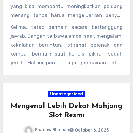
yang bisa membantu meningkatkan peluang
menang tanpa harus mengeluarkan banyak
modal.
Kelima, tetap bermain secara bertanggung
jawab. Jangan terbawa emosi saat mengalami
kekalahan beruntun. Istirahat sejenak dan
kembali bermain saat kondisi pikiran sudah
jernih. Hal ini penting agar permainan tetap
menyenangkan dan tidak menimbulkan
kerugian besar.
Uncategorized
Mengenal Lebih Dekat Mahjong
Slot Resmi
Shadow Shaman
October 6, 2025