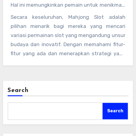
sebelum bermain dengan uang asli, agar
Hal ini memungkinkan pemain untuk menikmati
mereka bisa memahami mekanisme permainan
permainan kapan saja dan di mana saja,
Secara keseluruhan, Mahjong Slot adalah
tanpa risiko kehilangan uang.
menambah kenyamanan dan fleksibilitas
pilihan menarik bagi mereka yang mencari
dalam bermain.
variasi permainan slot yang mengandung unsur
budaya dan inovatif. Dengan memahami fitur-
fitur yang ada dan menerapkan strategi yang
tepat, pemain dapat meningkatkan peluang
mereka untuk meraih kemenangan sekaligus
menikmati pengalaman bermain yang
menyenangkan.
Search
Search