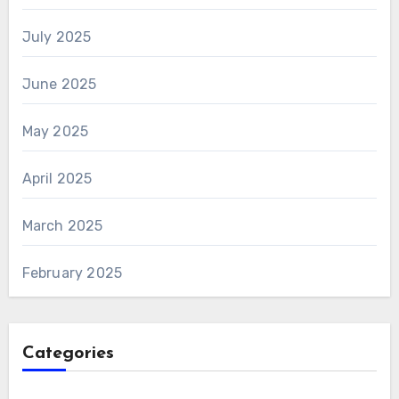
July 2025
June 2025
May 2025
April 2025
March 2025
February 2025
Categories