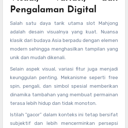
Pengalaman Digital
Salah satu daya tarik utama slot Mahjong
adalah desain visualnya yang kuat. Nuansa
klasik dari budaya Asia berpadu dengan elemen
modern sehingga menghasilkan tampilan yang
unik dan mudah dikenali.
Selain aspek visual, variasi fitur juga menjadi
keunggulan penting. Mekanisme seperti free
spin, pengali, dan simbol spesial memberikan
dinamika tambahan yang membuat permainan
terasa lebih hidup dan tidak monoton.
Istilah “gacor” dalam konteks ini tetap bersifat
subjektif dan lebih mencerminkan persepsi