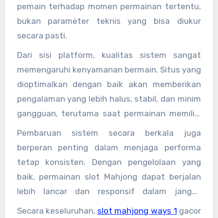
pemain terhadap momen permainan tertentu,
bukan parameter teknis yang bisa diukur
secara pasti.
Dari sisi platform, kualitas sistem sangat
memengaruhi kenyamanan bermain. Situs yang
dioptimalkan dengan baik akan memberikan
pengalaman yang lebih halus, stabil, dan minim
gangguan, terutama saat permainan memiliki
animasi dan efek visual yang kompleks.
Pembaruan sistem secara berkala juga
berperan penting dalam menjaga performa
tetap konsisten. Dengan pengelolaan yang
baik, permainan slot Mahjong dapat berjalan
lebih lancar dan responsif dalam jangka
panjang.
Secara keseluruhan,
slot mahjong ways 1
gacor