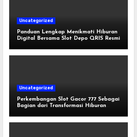
Uncategorized
Panduan Lengkap Menikmati Hiburan
Digital Bersama Slot Depo QRIS Resmi
Uncategorized
Perkembangan Slot Gacor 777 Sebagai
Bagian dari Transformasi Hiburan
Online