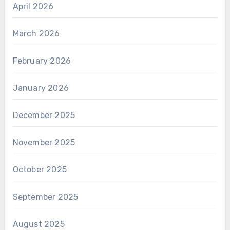
April 2026
March 2026
February 2026
January 2026
December 2025
November 2025
October 2025
September 2025
August 2025