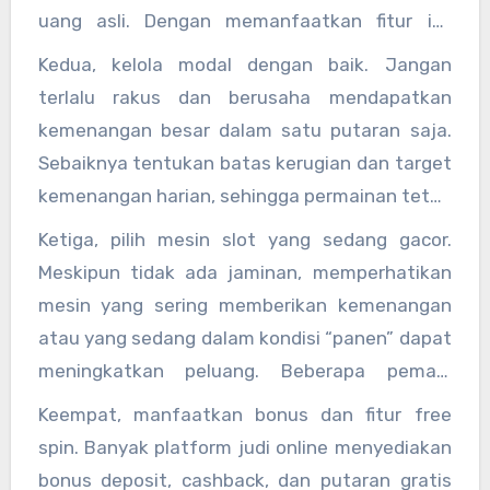
uang asli. Dengan memanfaatkan fitur ini,
pemain dapat memahami pola simbol, fitur
Kedua, kelola modal dengan baik. Jangan
bonus, dan cara kerja mesin tersebut.
terlalu rakus dan berusaha mendapatkan
kemenangan besar dalam satu putaran saja.
Sebaiknya tentukan batas kerugian dan target
kemenangan harian, sehingga permainan tetap
terkontrol dan tidak merugikan secara
Ketiga, pilih mesin slot yang sedang gacor.
finansial.
Meskipun tidak ada jaminan, memperhatikan
mesin yang sering memberikan kemenangan
atau yang sedang dalam kondisi “panen” dapat
meningkatkan peluang. Beberapa pemain
menggunakan strategi switching mesin secara
Keempat, manfaatkan bonus dan fitur free
berkala untuk mencari yang sedang gacor.
spin. Banyak platform judi online menyediakan
bonus deposit, cashback, dan putaran gratis