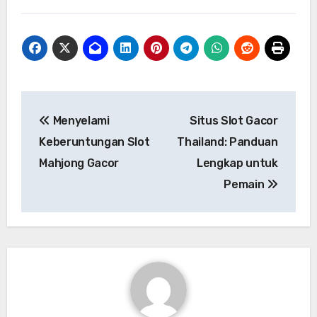
Post
Menyelami
Situs Slot Gacor
navigation
Keberuntungan Slot
Thailand: Panduan
Mahjong Gacor
Lengkap untuk
Pemain