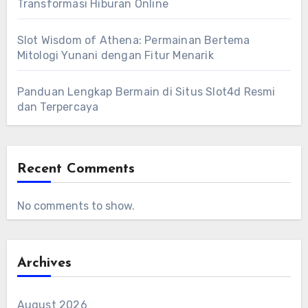
Transformasi Hiburan Online
Slot Wisdom of Athena: Permainan Bertema
Mitologi Yunani dengan Fitur Menarik
Panduan Lengkap Bermain di Situs Slot4d Resmi
dan Terpercaya
Recent Comments
No comments to show.
Archives
August 2026