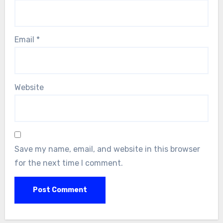
Email
*
Website
Save my name, email, and website in this browser
for the next time I comment.