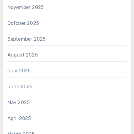
November 2025
October 2025
September 2025
August 2025
July 2025
June 2025
May 2025
April 2025