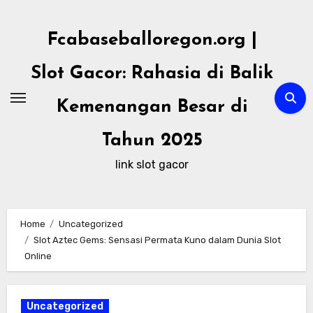
Skip
to
Fcabaseballoregon.org |
content
Slot Gacor: Rahasia di Balik
Kemenangan Besar di
Tahun 2025
link slot gacor
Home
Uncategorized
Slot Aztec Gems: Sensasi Permata Kuno dalam Dunia Slot
Online
Uncategorized