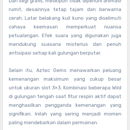
Dari segi grafis, meskipun tidak dipenuhi animasi
rumit, desainnya tetap tajam dan berwarna
cerah. Latar belakang kuil kuno yang diselimuti
cahaya keemasan memperkuat nuansa
petualangan. Efek suara yang digunakan juga
mendukung suasana misterius dan penuh
antisipasi setiap kali gulungan berputar.
Selain itu, Aztec Gems menawarkan peluang
kemenangan maksimum yang cukup besar
untuk ukuran slot 3×3. Kombinasi beberapa Wild
di gulungan tengah saat fitur respin aktif dapat
menghasilkan pengganda kemenangan yang
signifikan. Inilah yang sering menjadi momen
paling mendebarkan dalam permainan.