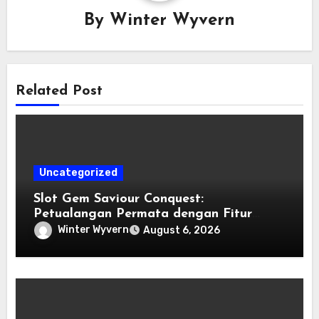
By
Winter Wyvern
Related Post
Uncategorized
Slot Gem Saviour Conquest:
Petualangan Permata dengan Fitur
Menarik
Winter Wyvern
August 6, 2026