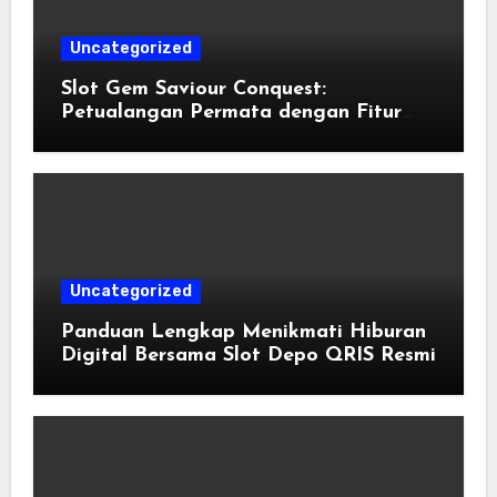
Uncategorized
Slot Gem Saviour Conquest:
Petualangan Permata dengan Fitur
Menarik
Uncategorized
Panduan Lengkap Menikmati Hiburan
Digital Bersama Slot Depo QRIS Resmi