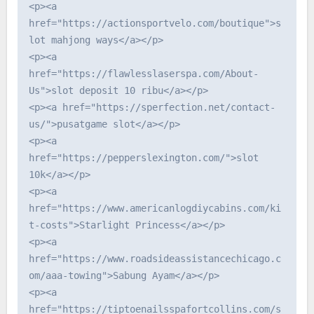
<p><a 
href="https://actionsportvelo.com/boutique">s
lot mahjong ways</a></p>

<p><a 
href="https://flawlesslaserspa.com/About-
Us">slot deposit 10 ribu</a></p>

<p><a href="https://sperfection.net/contact-
us/">pusatgame slot</a></p>

<p><a 
href="https://pepperslexington.com/">slot 
10k</a></p>

<p><a 
href="https://www.americanlogdiycabins.com/ki
t-costs">Starlight Princess</a></p>

<p><a 
href="https://www.roadsideassistancechicago.c
om/aaa-towing">Sabung Ayam</a></p>

<p><a 
href="https://tiptoenailsspafortcollins.com/s