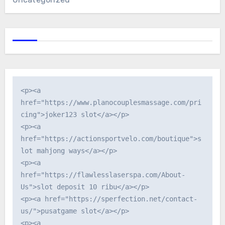
<p><a 
href="https://www.planocouplesmassage.com/pri
cing">joker123 slot</a></p>

<p><a 
href="https://actionsportvelo.com/boutique">s
lot mahjong ways</a></p>

<p><a 
href="https://flawlesslaserspa.com/About-
Us">slot deposit 10 ribu</a></p>

<p><a href="https://sperfection.net/contact-
us/">pusatgame slot</a></p>

<p><a 