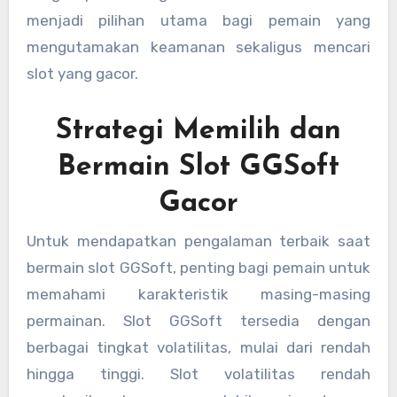
menjadi pilihan utama bagi pemain yang
mengutamakan keamanan sekaligus mencari
slot yang gacor.
Strategi Memilih dan
Bermain Slot GGSoft
Gacor
Untuk mendapatkan pengalaman terbaik saat
bermain slot GGSoft, penting bagi pemain untuk
memahami karakteristik masing-masing
permainan. Slot GGSoft tersedia dengan
berbagai tingkat volatilitas, mulai dari rendah
hingga tinggi. Slot volatilitas rendah