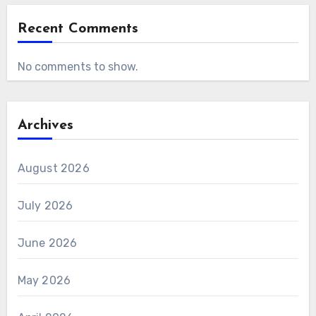
Recent Comments
No comments to show.
Archives
August 2026
July 2026
June 2026
May 2026