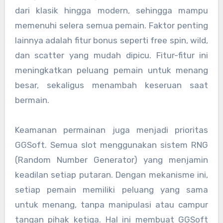
dari klasik hingga modern, sehingga mampu
memenuhi selera semua pemain. Faktor penting
lainnya adalah fitur bonus seperti free spin, wild,
dan scatter yang mudah dipicu. Fitur-fitur ini
meningkatkan peluang pemain untuk menang
besar, sekaligus menambah keseruan saat
bermain.
Keamanan permainan juga menjadi prioritas
GGSoft. Semua slot menggunakan sistem RNG
(Random Number Generator) yang menjamin
keadilan setiap putaran. Dengan mekanisme ini,
setiap pemain memiliki peluang yang sama
untuk menang, tanpa manipulasi atau campur
tangan pihak ketiga. Hal ini membuat GGSoft