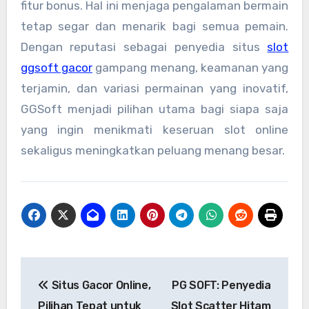
fitur bonus. Hal ini menjaga pengalaman bermain
tetap segar dan menarik bagi semua pemain.
Dengan reputasi sebagai penyedia situs
slot
ggsoft gacor
gampang menang, keamanan yang
terjamin, dan variasi permainan yang inovatif,
GGSoft menjadi pilihan utama bagi siapa saja
yang ingin menikmati keseruan slot online
sekaligus meningkatkan peluang menang besar.
Post
Situs Gacor Online,
PG SOFT: Penyedia
navigation
Pilihan Tepat untuk
Slot Scatter Hitam