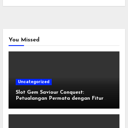
You Missed
Uncategorized
Slot Gem Saviour Conquest:
Petualangan Permata dengan Fitur
Menarik