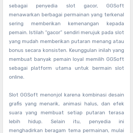
sebagai penyedia slot gacor, GGSoft
menawarkan berbagai permainan yang terkenal
sering memberikan kemenangan kepada
pemain. Istilah “gacor” sendiri merujuk pada slot
yang mudah memberikan putaran menang atau
bonus secara konsisten. Keunggulan inilah yang
membuat banyak pemain loyal memilih GGSoft
sebagai platform utama untuk bermain slot
online.
Slot GGSoft menonjol karena kombinasi desain
grafis yang menarik, animasi halus, dan efek
suara yang membuat setiap putaran terasa
lebih hidup. Selain itu, penyedia ini
menghadirkan beragam tema permainan, mulai