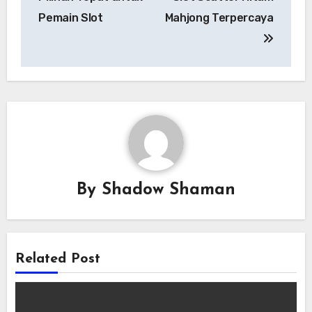
Pemain Slot
Mahjong Terpercaya
By
Shadow Shaman
Related Post