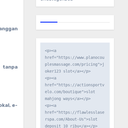
langgan
<p><a 
href="https://www.planocou
plesmassage.com/pricing">j
s tanpa
oker123 slot</a></p>

<p><a 
href="https://actionsportv
elo.com/boutique">slot 
mahjong ways</a></p>

kal, e-
<p><a 
href="https://flawlesslase
rspa.com/About-Us">slot 
deposit 10 ribu</a></p>
