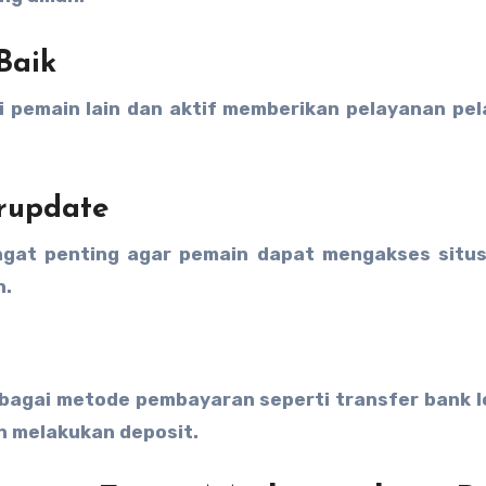
Baik
ari pemain lain dan aktif memberikan pelayanan pe
rupdate
gat penting agar pemain dapat mengakses situ
n.
i
agai metode pembayaran seperti transfer bank lo
n melakukan deposit.