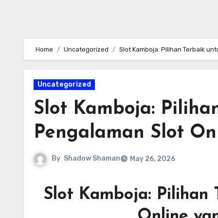
Home
Uncategorized
Slot Kamboja: Pilihan Terbaik 
Uncategorized
Slot Kamboja: Piliha
Pengalaman Slot On
By
Shadow Shaman
May 26, 2026
Slot Kamboja: Pilihan
Online y