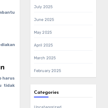
July 2025
mbantu
June 2025
May 2025
ediakan
April 2025
March 2025
an
February 2025
p harus
u tidak
Categories
Uncategorized