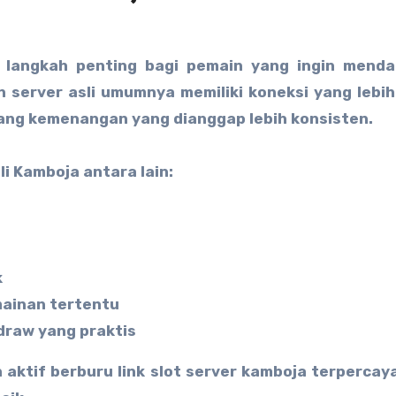
di langkah penting bagi pemain yang ingin mend
 server asli umumnya memiliki koneksi yang lebih 
uang kemenangan yang dianggap lebih konsisten.
i Kamboja antara lain:
k
mainan tertentu
draw yang praktis
n aktif berburu link slot server kamboja terpercay