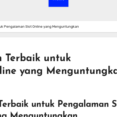
untuk Pengalaman Slot Online yang Menguntungkan
n Terbaik untuk
line yang Menguntungk
 Terbaik untuk Pengalaman S
ang Menguntungkan