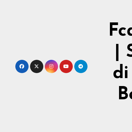
Skip
to
content
Fc
| 
di
B