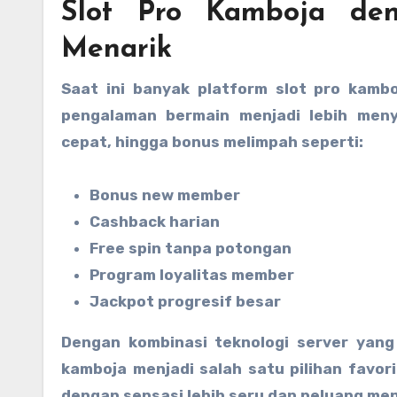
Slot Pro Kamboja de
Menarik
Saat ini banyak platform slot pro kam
pengalaman bermain menjadi lebih menye
cepat, hingga bonus melimpah seperti:
Bonus new member
Cashback harian
Free spin tanpa potongan
Program loyalitas member
Jackpot progresif besar
Dengan kombinasi teknologi server yang 
kamboja menjadi salah satu pilihan favor
dengan sensasi lebih seru dan peluang me