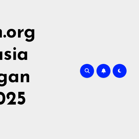
.org
asia
ngan
025