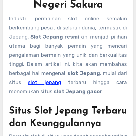
Negeri Sakura
Industri permainan slot online semakin
berkembang pesat di seluruh dunia, termasuk di
Jepang.
Slot Jepang resmi
kini menjadi pilihan
utama bagi banyak pemain yang mencari
pengalaman bermain yang unik dan berkualitas
tinggi. Dalam artikel ini, kita akan membahas
berbagai hal mengenai
slot Jepang
, mulai dari
situs
slot jepang
terbaru hingga cara
menemukan situs
slot Jepang gacor
.
Situs Slot Jepang Terbaru
dan Keunggulannya