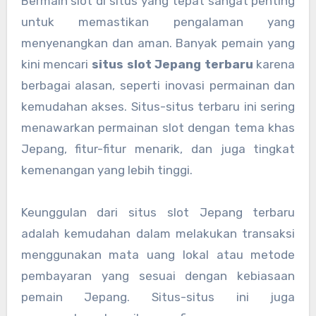
Bermain slot di situs yang tepat sangat penting
untuk memastikan pengalaman yang
menyenangkan dan aman. Banyak pemain yang
kini mencari
situs slot Jepang terbaru
karena
berbagai alasan, seperti inovasi permainan dan
kemudahan akses. Situs-situs terbaru ini sering
menawarkan permainan slot dengan tema khas
Jepang, fitur-fitur menarik, dan juga tingkat
kemenangan yang lebih tinggi.
Keunggulan dari situs slot Jepang terbaru
adalah kemudahan dalam melakukan transaksi
menggunakan mata uang lokal atau metode
pembayaran yang sesuai dengan kebiasaan
pemain Jepang. Situs-situs ini juga