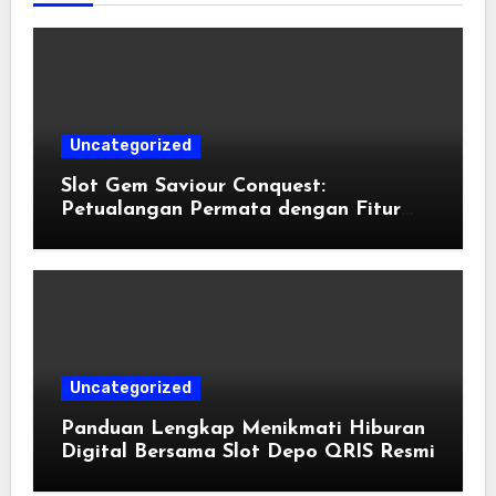
Uncategorized
Slot Gem Saviour Conquest:
Petualangan Permata dengan Fitur
Menarik
Uncategorized
Panduan Lengkap Menikmati Hiburan
Digital Bersama Slot Depo QRIS Resmi