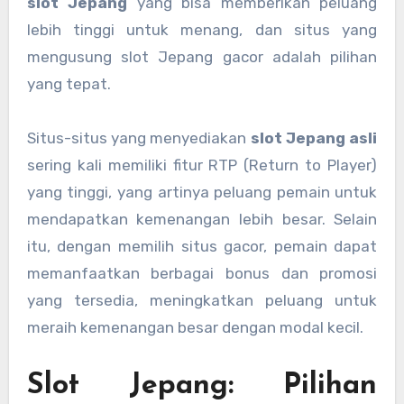
slot Jepang
yang bisa memberikan peluang
lebih tinggi untuk menang, dan situs yang
mengusung slot Jepang gacor adalah pilihan
yang tepat.
Situs-situs yang menyediakan
slot Jepang asli
sering kali memiliki fitur RTP (Return to Player)
yang tinggi, yang artinya peluang pemain untuk
mendapatkan kemenangan lebih besar. Selain
itu, dengan memilih situs gacor, pemain dapat
memanfaatkan berbagai bonus dan promosi
yang tersedia, meningkatkan peluang untuk
meraih kemenangan besar dengan modal kecil.
Slot Jepang: Pilihan