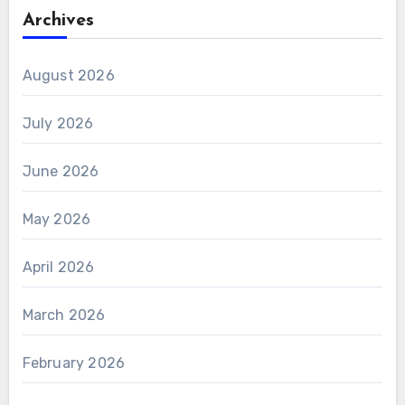
Archives
August 2026
July 2026
June 2026
May 2026
April 2026
March 2026
February 2026