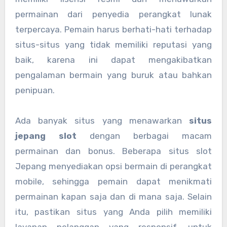
permainan dari penyedia perangkat lunak
terpercaya. Pemain harus berhati-hati terhadap
situs-situs yang tidak memiliki reputasi yang
baik, karena ini dapat mengakibatkan
pengalaman bermain yang buruk atau bahkan
penipuan.
Ada banyak situs yang menawarkan
situs
jepang slot
dengan berbagai macam
permainan dan bonus. Beberapa situs slot
Jepang menyediakan opsi bermain di perangkat
mobile, sehingga pemain dapat menikmati
permainan kapan saja dan di mana saja. Selain
itu, pastikan situs yang Anda pilih memiliki