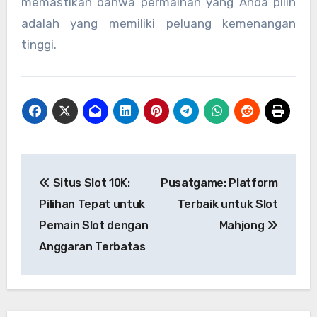
memastikan bahwa permainan yang Anda pilih
adalah yang memiliki peluang kemenangan
tinggi.
Post
Situs Slot 10K:
Pusatgame: Platform
navigation
Pilihan Tepat untuk
Terbaik untuk Slot
Pemain Slot dengan
Mahjong
Anggaran Terbatas