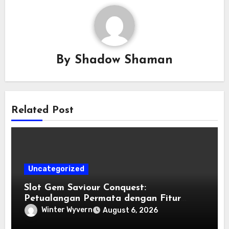
By
Shadow Shaman
Related Post
Uncategorized
Slot Gem Saviour Conquest:
Petualangan Permata dengan Fitur
Menarik
Winter Wyvern
August 6, 2026