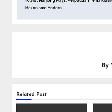
Slot Mahjong Ways: Perpaduan Tema Klasi
navigation
Mekanisme Modern
By
Related Post