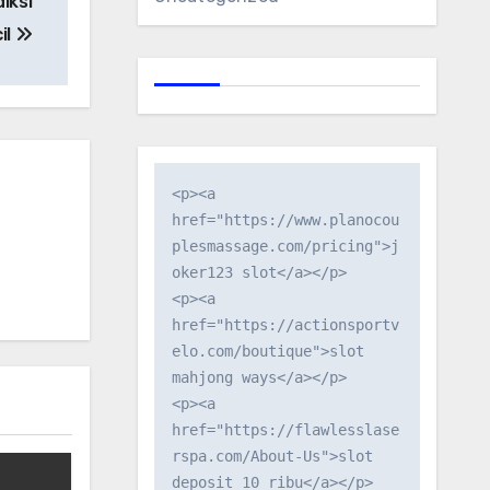
iksi
il
<p><a 
href="https://www.planocou
plesmassage.com/pricing">j
oker123 slot</a></p>

<p><a 
href="https://actionsportv
elo.com/boutique">slot 
mahjong ways</a></p>

<p><a 
href="https://flawlesslase
rspa.com/About-Us">slot 
deposit 10 ribu</a></p>
