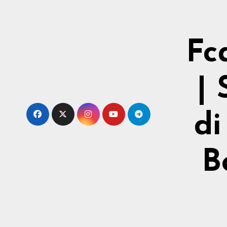
Skip
to
content
Fc
| 
di
B