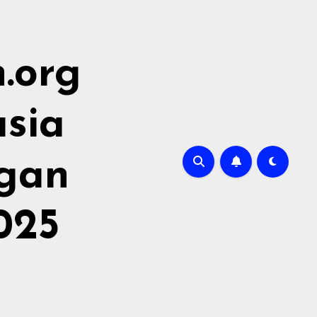
.org
asia
ngan
025