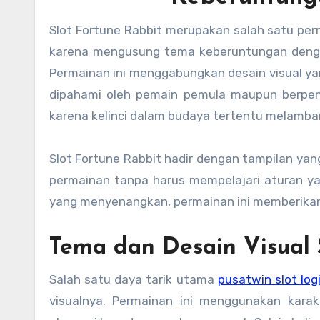
Slot Fortune Rabbit merupakan salah satu pe
karena mengusung tema keberuntungan dengan
Permainan ini menggabungkan desain visual yan
dipahami oleh pemain pemula maupun berpeng
karena kelinci dalam budaya tertentu melamba
Slot Fortune Rabbit hadir dengan tampilan y
permainan tanpa harus mempelajari aturan ya
yang menyenangkan, permainan ini memberika
Tema dan Desain Visual 
Salah satu daya tarik utama
pusatwin slot logi
visualnya. Permainan ini menggunakan kara