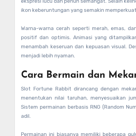
ekspresi lucu dan penuh semangat. Selain kelinc
ikon keberuntungan yang semakin memperkua
Warna-warna cerah seperti merah, emas, da
positif dan optimis. Animasi yang ditampil
menambah keseruan dan kepuasan visual. De
menjadi lebih nyaman.
Cara Bermain dan Meka
Slot Fortune Rabbit dirancang dengan mek
menentukan nilai taruhan, menyesuaikan ju
Sistem permainan berbasis RNG (Random Numb
adil.
Permainan ini biasanya memiliki beberapa gu