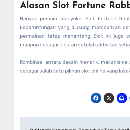
Alasan Slot Fortune Rab
Banyak pemain menyukai Slot Fortune Rabb
keberuntungan yang diusung memberikan sens
permainan tetap menantang. Slot ini juga c
maupun sebagai hiburan setelah aktivitas sehar
Kombinasi antara desain menarik, mekanisme 
sebagai salah satu pilihan slot online yang lay
Post