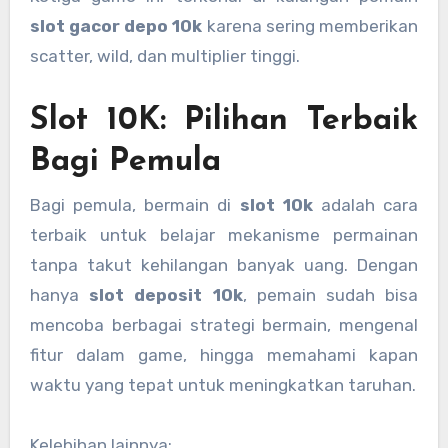
slot gacor depo 10k
karena sering memberikan
scatter, wild, dan multiplier tinggi.
Slot 10K: Pilihan Terbaik
Bagi Pemula
Bagi pemula, bermain di
slot 10k
adalah cara
terbaik untuk belajar mekanisme permainan
tanpa takut kehilangan banyak uang. Dengan
hanya
slot deposit 10k
, pemain sudah bisa
mencoba berbagai strategi bermain, mengenal
fitur dalam game, hingga memahami kapan
waktu yang tepat untuk meningkatkan taruhan.
Kelebihan lainnya: