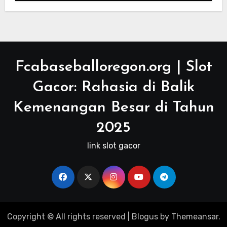
Fcabaseballoregon.org | Slot
Gacor: Rahasia di Balik
Kemenangan Besar di Tahun
2025
link slot gacor
Copyright © All rights reserved
|
Blogus
by
Themeansar
.