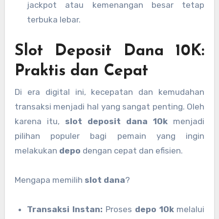
jackpot atau kemenangan besar tetap
terbuka lebar.
Slot Deposit Dana 10K:
Praktis dan Cepat
Di era digital ini, kecepatan dan kemudahan
transaksi menjadi hal yang sangat penting. Oleh
karena itu,
slot deposit dana 10k
menjadi
pilihan populer bagi pemain yang ingin
melakukan
depo
dengan cepat dan efisien.
Mengapa memilih
slot dana
?
Transaksi Instan:
Proses
depo 10k
melalui