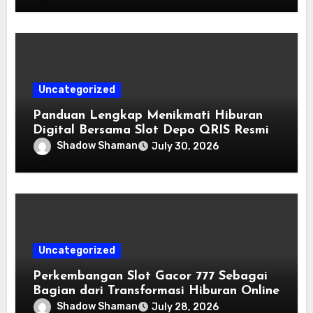
Uncategorized
Panduan Lengkap Menikmati Hiburan
Digital Bersama Slot Depo QRIS Resmi
Shadow Shaman
July 30, 2026
Uncategorized
Perkembangan Slot Gacor 777 Sebagai
Bagian dari Transformasi Hiburan Online
Shadow Shaman
July 28, 2026