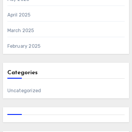
April 2025
March 2025
February 2025
Categories
Uncategorized