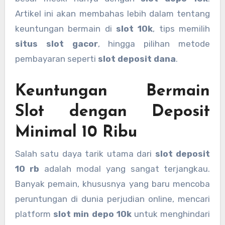
Artikel ini akan membahas lebih dalam tentang
keuntungan bermain di
slot 10k
, tips memilih
situs slot gacor
, hingga pilihan metode
pembayaran seperti
slot deposit dana
.
Keuntungan Bermain
Slot dengan Deposit
Minimal 10 Ribu
Salah satu daya tarik utama dari
slot deposit
10 rb
adalah modal yang sangat terjangkau.
Banyak pemain, khususnya yang baru mencoba
peruntungan di dunia perjudian online, mencari
platform
slot min depo 10k
untuk menghindari