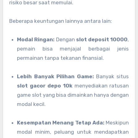
risiko besar saat memulai.
Beberapa keuntungan lainnya antara lain:
Modal Ringan:
Dengan
slot deposit 10000
,
pemain bisa menjajal berbagai jenis
permainan tanpa tekanan finansial.
Lebih Banyak Pilihan Game:
Banyak situs
slot gacor depo 10k
menyediakan ratusan
game slot yang bisa dimainkan hanya dengan
modal kecil.
Kesempatan Menang Tetap Ada:
Meskipun
modal minim, peluang untuk mendapatkan