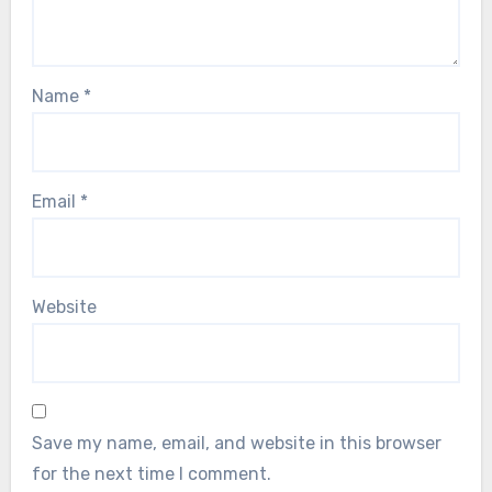
Name
*
Email
*
Website
Save my name, email, and website in this browser
for the next time I comment.