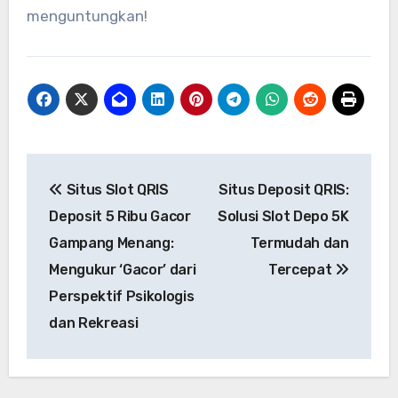
menguntungkan!
Post
Situs Slot QRIS
Situs Deposit QRIS:
navigation
Deposit 5 Ribu Gacor
Solusi Slot Depo 5K
Gampang Menang:
Termudah dan
Mengukur ‘Gacor’ dari
Tercepat
Perspektif Psikologis
dan Rekreasi