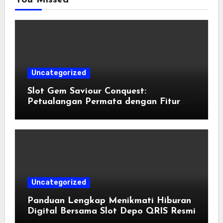
You Missed
Uncategorized
Slot Gem Saviour Conquest:
Petualangan Permata dengan Fitur
Menarik
Uncategorized
Panduan Lengkap Menikmati Hiburan
Digital Bersama Slot Depo QRIS Resmi