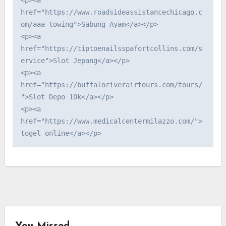
<p><a 
href="https://www.roadsideassistancechicago.c
om/aaa-towing">Sabung Ayam</a></p>

<p><a 
href="https://tiptoenailsspafortcollins.com/s
ervice">Slot Jepang</a></p>

<p><a 
href="https://buffaloriverairtours.com/tours/
">Slot Depo 10k</a></p>

<p><a 
href="https://www.medicalcentermilazzo.com/">
togel online</a></p>