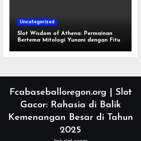
Uncategorized
Slot Wisdom of Athena: Permainan
Bertema Mitologi Yunani dengan Fitur
Menarik
Fcabaseballoregon.org | Slot
Gacor: Rahasia di Balik
Kemenangan Besar di Tahun
2025