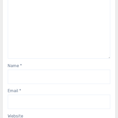
Name
*
Email
*
Website