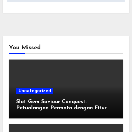
You Missed
Uncategorized
Slot Gem Saviour Conquest:
Petualangan Permata dengan Fitur
Menarik