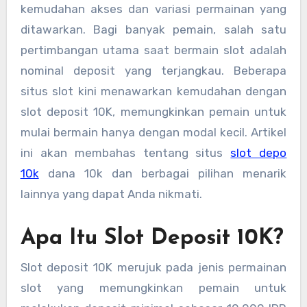
kemudahan akses dan variasi permainan yang
ditawarkan. Bagi banyak pemain, salah satu
pertimbangan utama saat bermain slot adalah
nominal deposit yang terjangkau. Beberapa
situs slot kini menawarkan kemudahan dengan
slot deposit 10K, memungkinkan pemain untuk
mulai bermain hanya dengan modal kecil. Artikel
ini akan membahas tentang situs
slot depo
10k
dana 10k dan berbagai pilihan menarik
lainnya yang dapat Anda nikmati.
Apa Itu Slot Deposit 10K?
Slot deposit 10K merujuk pada jenis permainan
slot yang memungkinkan pemain untuk