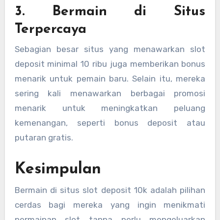
3. Bermain di Situs
Terpercaya
Sebagian besar situs yang menawarkan slot
deposit minimal 10 ribu juga memberikan bonus
menarik untuk pemain baru. Selain itu, mereka
sering kali menawarkan berbagai promosi
menarik untuk meningkatkan peluang
kemenangan, seperti bonus deposit atau
putaran gratis.
Kesimpulan
Bermain di situs slot deposit 10k adalah pilihan
cerdas bagi mereka yang ingin menikmati
permainan slot tanpa perlu mengeluarkan