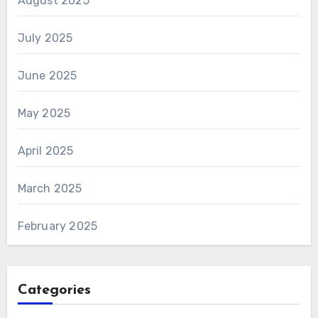
August 2025
July 2025
June 2025
May 2025
April 2025
March 2025
February 2025
Categories