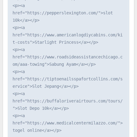
<p><a 
href="https://pepperslexington.com/">slot 
10k</a></p>

<p><a 
href="https://www.americanlogdiycabins.com/ki
t-costs">Starlight Princess</a></p>

<p><a 
href="https://www.roadsideassistancechicago.c
om/aaa-towing">Sabung Ayam</a></p>

<p><a 
href="https://tiptoenailsspafortcollins.com/s
ervice">Slot Jepang</a></p>

<p><a 
href="https://buffaloriverairtours.com/tours/
">Slot Depo 10k</a></p>

<p><a 
href="https://www.medicalcentermilazzo.com/">
togel online</a></p>