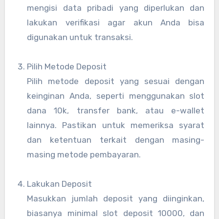
mengisi data pribadi yang diperlukan dan
lakukan verifikasi agar akun Anda bisa
digunakan untuk transaksi.
Pilih Metode Deposit
Pilih metode deposit yang sesuai dengan
keinginan Anda, seperti menggunakan slot
dana 10k, transfer bank, atau e-wallet
lainnya. Pastikan untuk memeriksa syarat
dan ketentuan terkait dengan masing-
masing metode pembayaran.
Lakukan Deposit
Masukkan jumlah deposit yang diinginkan,
biasanya minimal slot deposit 10000, dan