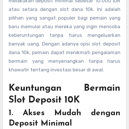
melakukan deposit minimal sebesar 10.000 IDR
atau setara dengan slot dana 10k. Ini adalah
pilihan yang sangat populer bagi pemain yang
baru memulai atau mereka yang ingin mencoba
keberuntungan tanpa harus mengeluarkan
banyak uang. Dengan adanya opsi slot deposit
dana 10k, pemain dapat menikmati pengalaman
bermain yang menyenangkan tanpa harus
khawatir tentang investasi besar di awal.
Keuntungan Bermain
Slot Deposit 10K
1. Akses Mudah dengan
Deposit Minimal