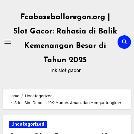
Skip
to
Fcabaseballoregon.org |
content
Slot Gacor: Rahasia di Balik
Kemenangan Besar di
Tahun 2025
link slot gacor
Home
Uncategorized
Situs Slot Deposit 10K: Mudah, Aman, dan Menguntungkan
Uncategorized