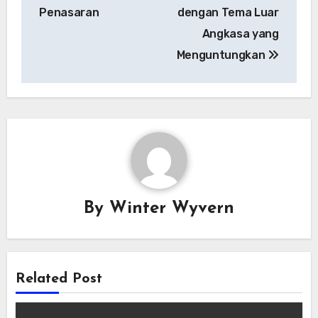
Penasaran
dengan Tema Luar
Angkasa yang
Menguntungkan
By
Winter Wyvern
Related Post