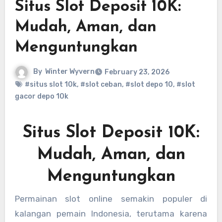
Situs Slot Deposit 10K:
Mudah, Aman, dan
Menguntungkan
By
Winter Wyvern
February 23, 2026
#situs slot 10k
,
#slot ceban
,
#slot depo 10
,
#slot
gacor depo 10k
Situs Slot Deposit 10K:
Mudah, Aman, dan
Menguntungkan
Permainan slot online semakin populer di
kalangan pemain Indonesia, terutama karena