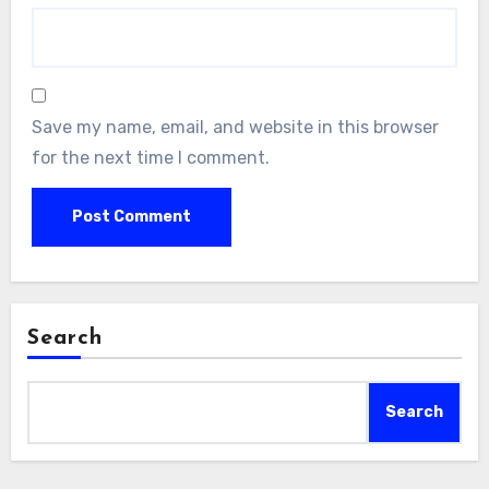
Save my name, email, and website in this browser
for the next time I comment.
Search
Search