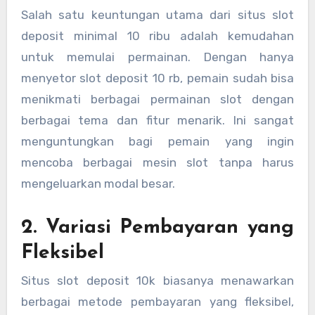
Salah satu keuntungan utama dari situs slot
deposit minimal 10 ribu adalah kemudahan
untuk memulai permainan. Dengan hanya
menyetor slot deposit 10 rb, pemain sudah bisa
menikmati berbagai permainan slot dengan
berbagai tema dan fitur menarik. Ini sangat
menguntungkan bagi pemain yang ingin
mencoba berbagai mesin slot tanpa harus
mengeluarkan modal besar.
2. Variasi Pembayaran yang
Fleksibel
Situs slot deposit 10k biasanya menawarkan
berbagai metode pembayaran yang fleksibel,