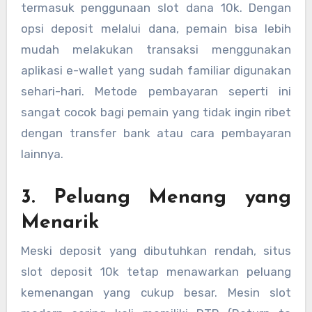
termasuk penggunaan slot dana 10k. Dengan
opsi deposit melalui dana, pemain bisa lebih
mudah melakukan transaksi menggunakan
aplikasi e-wallet yang sudah familiar digunakan
sehari-hari. Metode pembayaran seperti ini
sangat cocok bagi pemain yang tidak ingin ribet
dengan transfer bank atau cara pembayaran
lainnya.
3. Peluang Menang yang
Menarik
Meski deposit yang dibutuhkan rendah, situs
slot deposit 10k tetap menawarkan peluang
kemenangan yang cukup besar. Mesin slot