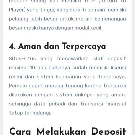
modern sering kali memiliki RTP (Return to
Player) yang tinggi, yang berarti pemain memiliki
peluang lebih besar untuk meraih kemenangan
besar meski hanya dengan modal kecil.
4. Aman dan Terpercaya
Situs-situs yang menawarkan slot deposit
minimal 10 ribu biasanya sudah memiliki lisensi
resmi dan sistem keamanan yang terpercaya.
Pemain dapat merasa tenang karena transaksi
dilakukan dengan sistem enkripsi yang aman,
sehingga data pribadi dan transaksi finansial
tetap terlindungi.
Cara Melakukan Deposit