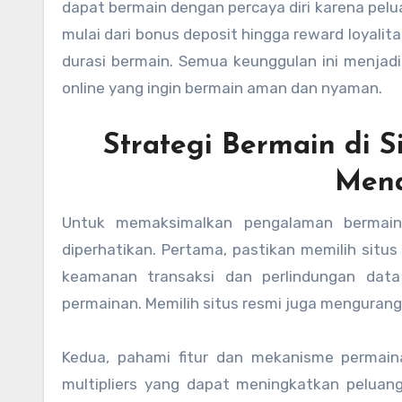
dapat bermain dengan percaya diri karena pelu
mulai dari bonus deposit hingga reward loya
durasi bermain. Semua keunggulan ini menjadi
online yang ingin bermain aman dan nyaman.
Strategi Bermain di 
Mena
Untuk memaksimalkan pengalaman bermain 
diperhatikan. Pertama, pastikan memilih situ
keamanan transaksi dan perlindungan data
permainan. Memilih situs resmi juga mengurangi
Kedua, pahami fitur dan mekanisme permain
multipliers yang dapat meningkatkan pelua