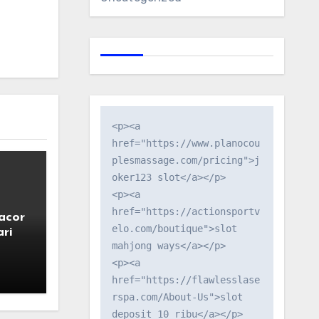
<p><a 
href="https://www.planocou
plesmassage.com/pricing">j
oker123 slot</a></p>

<p><a 
href="https://actionsportv
acor
elo.com/boutique">slot 
ri
mahjong ways</a></p>

<p><a 
href="https://flawlesslase
rspa.com/About-Us">slot 
deposit 10 ribu</a></p>
