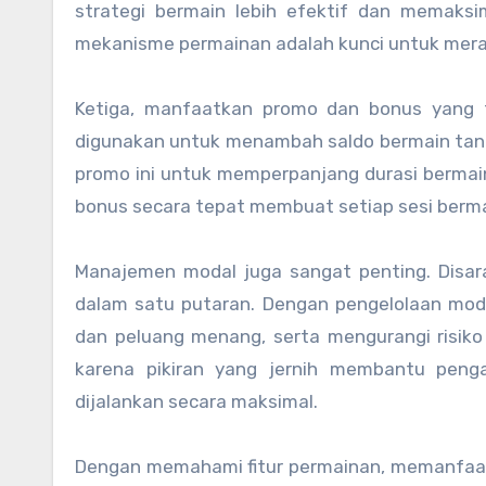
strategi bermain lebih efektif dan memaks
mekanisme permainan adalah kunci untuk mera
Ketiga, manfaatkan promo dan bonus yang te
digunakan untuk menambah saldo bermain t
promo ini untuk memperpanjang durasi berma
bonus secara tepat membuat setiap sesi berm
Manajemen modal juga sangat penting. Disar
dalam satu putaran. Dengan pengelolaan moda
dan peluang menang, serta mengurangi risiko 
karena pikiran yang jernih membantu peng
dijalankan secara maksimal.
Dengan memahami fitur permainan, memanfaat