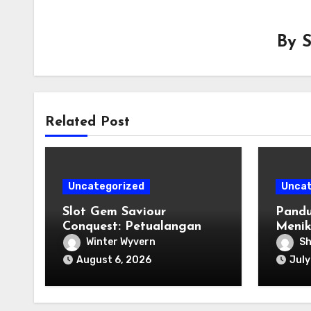
By
Related Post
Uncategorized
Uncat
Slot Gem Saviour
Pand
Conquest: Petualangan
Menik
Permata dengan Fitur
Bersa
Winter Wyvern
S
Menarik
Resmi
August 6, 2026
July