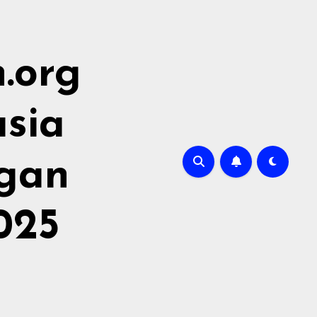
.org
asia
ngan
025