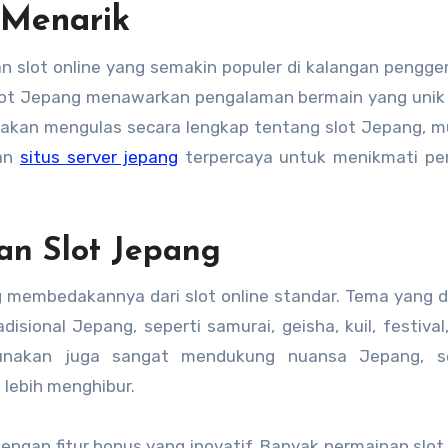
Menarik
slot Jepang menawarkan pengalaman bermain yang unik
i akan mengulas secara lengkap tentang slot Jepang, mu
kan
situs server jepang
terpercaya untuk menikmati pe
an Slot Jepang
ng membedakannya dari slot online standar. Tema yang 
sional Jepang, seperti samurai, geisha, kuil, festival
gunakan juga sangat mendukung nuansa Jepang, s
lebih menghibur.
l dengan fitur bonus yang inovatif. Banyak permainan slo