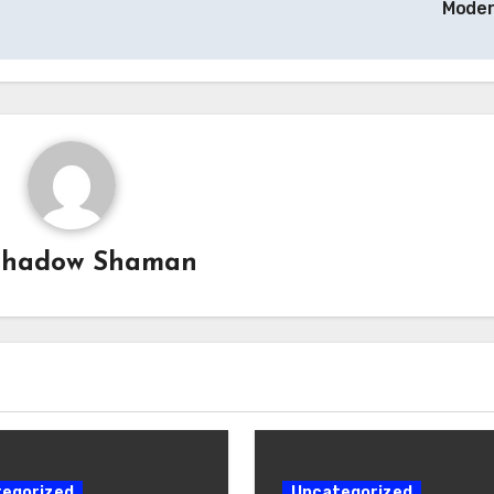
Mode
Shadow Shaman
egorized
Uncategorized