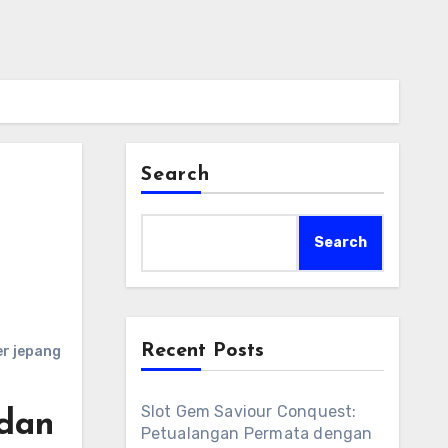
Search
Search
Recent Posts
er jepang
Slot Gem Saviour Conquest:
 dan
Petualangan Permata dengan