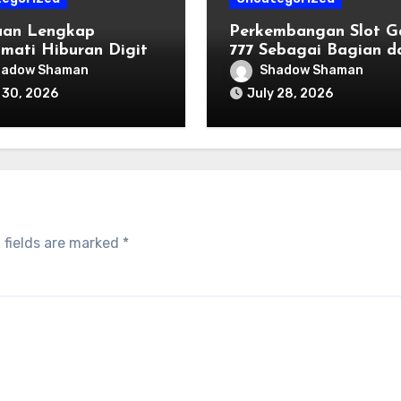
uan Lengkap
Perkembangan Slot G
mati Hiburan Digital
777 Sebagai Bagian da
ma Slot Depo QRIS
Transformasi Hiburan
hadow Shaman
Shadow Shaman
Online
 30, 2026
July 28, 2026
 fields are marked
*