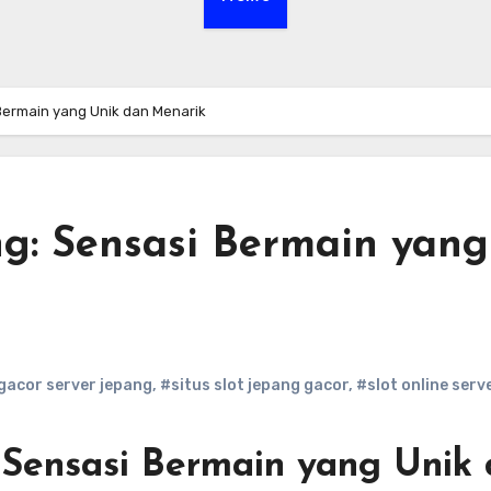
Bermain yang Unik dan Menarik
g: Sensasi Bermain yang
gacor server jepang
,
#situs slot jepang gacor
,
#slot online serv
 Sensasi Bermain yang Unik