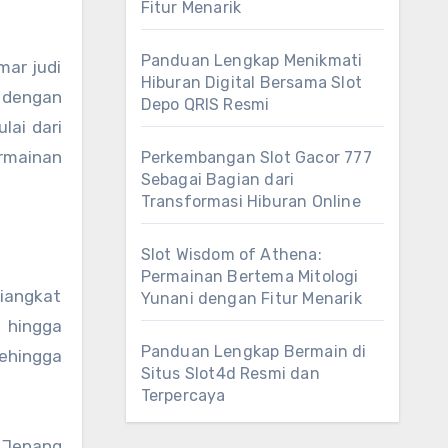
Fitur Menarik
Panduan Lengkap Menikmati
Hiburan Digital Bersama Slot
 dengan
Depo QRIS Resmi
lai dari
rmainan
Perkembangan Slot Gacor 777
Sebagai Bagian dari
Transformasi Hiburan Online
Slot Wisdom of Athena:
Permainan Bertema Mitologi
diangkat
Yunani dengan Fitur Menarik
, hingga
Panduan Lengkap Bermain di
ehingga
Situs Slot4d Resmi dan
Terpercaya
t Jepang