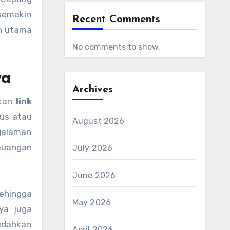
 semakin
Recent Comments
n utama
No comments to show.
ya
Archives
akan
link
tus atau
August 2026
ngalaman
keuangan
July 2026
June 2026
sehingga
May 2026
aya juga
udahkan
April 2026