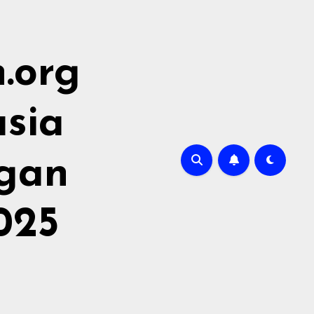
.org
asia
ngan
025