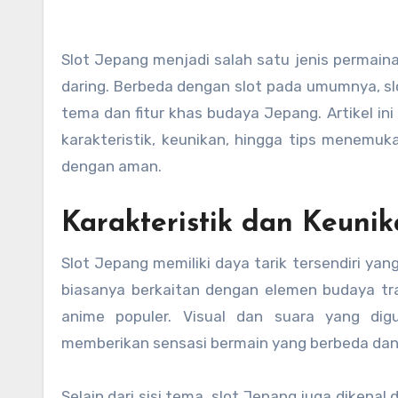
Slot Jepang menjadi salah satu jenis permainan slot online yang semakin populer di kalangan penggemar judi
daring. Berbeda dengan slot pada umumnya, 
tema dan fitur khas budaya Jepang. Artikel in
karakteristik, keunikan, hingga tips menemu
dengan aman.
Karakteristik dan Keunik
Slot Jepang memiliki daya tarik tersendiri ya
biasanya berkaitan dengan elemen budaya tradi
anime populer. Visual dan suara yang di
memberikan sensasi bermain yang berbeda dan 
Selain dari sisi tema, slot Jepang juga dikena