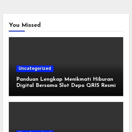
You Missed
Uncategorized
Panduan Lengkap Menikmati Hiburan
Digital Bersama Slot Depo QRIS Resmi