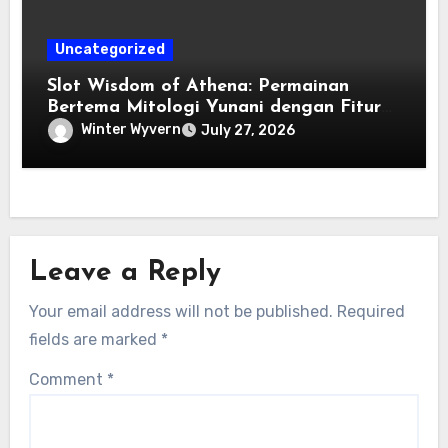
Uncategorized
Slot Wisdom of Athena: Permainan
Bertema Mitologi Yunani dengan Fitur
Menarik
Winter Wyvern
July 27, 2026
Leave a Reply
Your email address will not be published.
Required
fields are marked
*
Comment
*