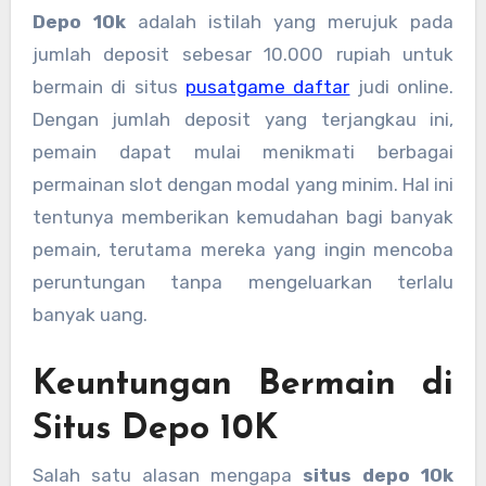
Depo 10k
adalah istilah yang merujuk pada
jumlah deposit sebesar 10.000 rupiah untuk
bermain di situs
pusatgame daftar
judi online.
Dengan jumlah deposit yang terjangkau ini,
pemain dapat mulai menikmati berbagai
permainan slot dengan modal yang minim. Hal ini
tentunya memberikan kemudahan bagi banyak
pemain, terutama mereka yang ingin mencoba
peruntungan tanpa mengeluarkan terlalu
banyak uang.
Keuntungan Bermain di
Situs Depo 10K
Salah satu alasan mengapa
situs depo 10k