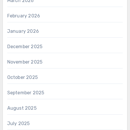
March 2026
February 2026
January 2026
December 2025
November 2025
October 2025
September 2025
August 2025
July 2025