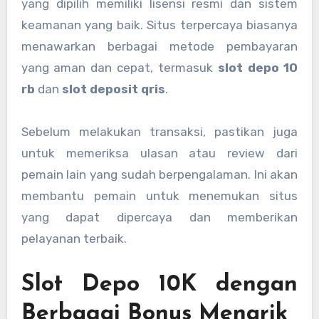
yang dipilih memiliki lisensi resmi dan sistem
keamanan yang baik. Situs terpercaya biasanya
menawarkan berbagai metode pembayaran
yang aman dan cepat, termasuk
slot depo 10
rb
dan
slot deposit qris
.
Sebelum melakukan transaksi, pastikan juga
untuk memeriksa ulasan atau review dari
pemain lain yang sudah berpengalaman. Ini akan
membantu pemain untuk menemukan situs
yang dapat dipercaya dan memberikan
pelayanan terbaik.
Slot Depo 10K dengan
Berbagai Bonus Menarik