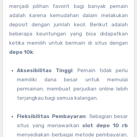
menjadi pilihan favorit bagi banyak pemain
adalah karena kemudahan dalam melakukan
deposit dengan jumlah kecil. Berikut adalah
beberapa keuntungan yang bisa didapatkan
ketika memilih untuk bermain di situs dengan
depo 10k
:
Aksesibilitas Tinggi
: Pemain tidak perlu
memiliki dana besar untuk memulai
permainan, membuat perjudian online lebih
terjangkau bagi semua kalangan.
Fleksibilitas Pembayaran
: Sebagian besar
situs yang menawarkan
slot depo 10 rb
menyediakan berbagai metode pembayaran,