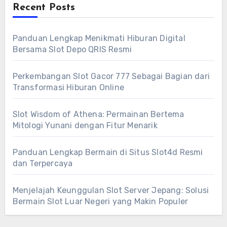
Recent Posts
Panduan Lengkap Menikmati Hiburan Digital
Bersama Slot Depo QRIS Resmi
Perkembangan Slot Gacor 777 Sebagai Bagian dari
Transformasi Hiburan Online
Slot Wisdom of Athena: Permainan Bertema
Mitologi Yunani dengan Fitur Menarik
Panduan Lengkap Bermain di Situs Slot4d Resmi
dan Terpercaya
Menjelajah Keunggulan Slot Server Jepang: Solusi
Bermain Slot Luar Negeri yang Makin Populer