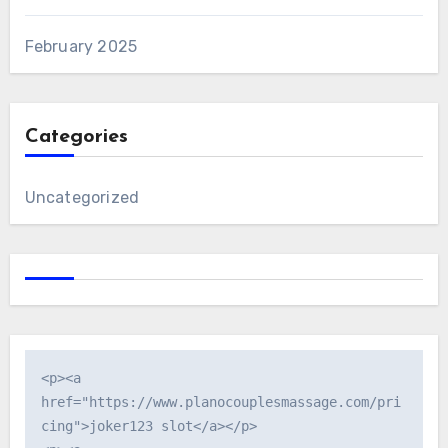
February 2025
Categories
Uncategorized
<p><a 
href="https://www.planocouplesmassage.com/pri
cing">joker123 slot</a></p>
