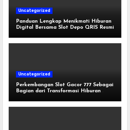
Uncategorized
Panduan Lengkap Menikmati Hiburan
Digital Bersama Slot Depo QRIS Resmi
Uncategorized
Perkembangan Slot Gacor 777 Sebagai
Bagian dari Transformasi Hiburan
Online