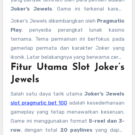
Joker’s Jewels
. Game ini terkenal karena
tampilannya yang cerah, gameplay yang
Joker’s Jewels dikembangkan oleh
Pragmatic
sederhana, dan potensi kemenangan yang
Play
, penyedia perangkat lunak kasino
menarik. Bagi penggemar slot klasik maupun
ternama. Tema permainan ini berfokus pada
pemula, Joker’s Jewels menawarkan
gemerlap permata dan karakter Joker yang
pengalaman bermain yang menyenangkan
ikonik. Latar belakangnya yang berwarna cerah
tanpa terlalu rumit.
Fitur Utama Slot Joker’s
dan simbol-simbol yang mudah dikenali
membuat permainan ini menjadi favorit bagi
Jewels
mereka yang mencari hiburan ringan namun
tetap mengasyikkan. Selain itu, Joker’s Jewels
Salah satu daya tarik utama
Joker’s Jewels
hadir dengan tampilan antarmuka yang ramah
slot pragmatic bet 100
adalah kesederhanaan
pengguna, sehingga pemain baru sekalipun
gameplay yang tetap menawarkan keseruan.
dapat dengan cepat memahami aturan
Game ini menggunakan format
5-reel dan 3-
mainnya.
row
, dengan total
20 paylines
yang dapat