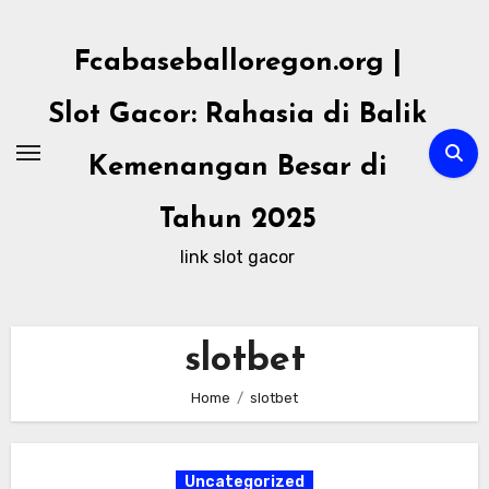
Skip
to
Fcabaseballoregon.org |
content
Slot Gacor: Rahasia di Balik
Kemenangan Besar di
Tahun 2025
link slot gacor
slotbet
Home
slotbet
Uncategorized