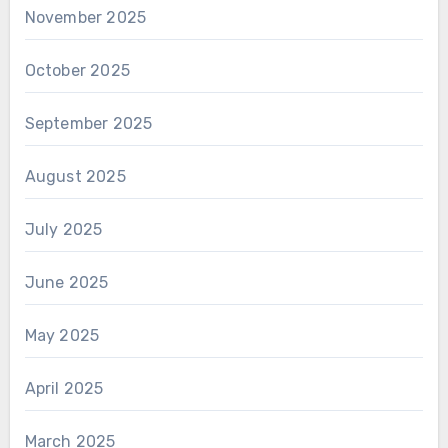
November 2025
October 2025
September 2025
August 2025
July 2025
June 2025
May 2025
April 2025
March 2025