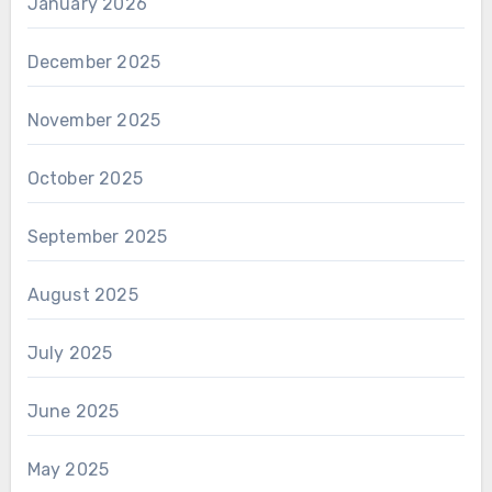
January 2026
December 2025
November 2025
October 2025
September 2025
August 2025
July 2025
June 2025
May 2025