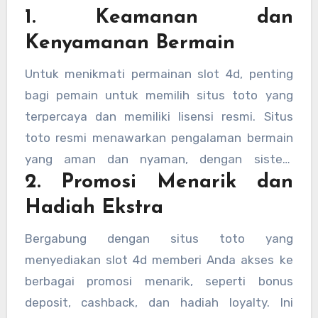
terbaik.
1. Keamanan dan
Kenyamanan Bermain
Untuk menikmati permainan slot 4d, penting
bagi pemain untuk memilih situs toto yang
terpercaya dan memiliki lisensi resmi. Situs
toto resmi menawarkan pengalaman bermain
yang aman dan nyaman, dengan sistem
2. Promosi Menarik dan
enkripsi yang melindungi data pribadi dan
transaksi pemain. Selain itu, situs toto
Hadiah Ekstra
terpercaya juga menyediakan layanan
Bergabung dengan situs toto yang
pelanggan 24 jam, sehingga jika pemain
menyediakan slot 4d memberi Anda akses ke
mengalami masalah atau memiliki pertanyaan,
berbagai promosi menarik, seperti bonus
mereka bisa mendapatkan bantuan dengan
deposit, cashback, dan hadiah loyalty. Ini
cepat.