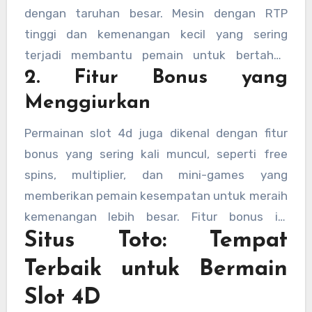
pemain kesempatan untuk mendapatkan
dengan taruhan besar. Mesin dengan RTP
kemenangan lebih sering dibandingkan dengan
tinggi dan kemenangan kecil yang sering
mesin slot lainnya.
terjadi membantu pemain untuk bertahan
2. Fitur Bonus yang
lebih lama dalam permainan sambil menikmati
keseruan yang ditawarkan.
Menggiurkan
Permainan slot 4d juga dikenal dengan fitur
bonus yang sering kali muncul, seperti free
spins, multiplier, dan mini-games yang
memberikan pemain kesempatan untuk meraih
kemenangan lebih besar. Fitur bonus ini
Situs Toto: Tempat
memperbesar peluang untuk memenangkan
jackpot atau hadiah besar lainnya. Oleh karena
Terbaik untuk Bermain
itu, banyak pemain yang mencari situs yang
Slot 4D
menyediakan slot gacor dengan fitur bonus