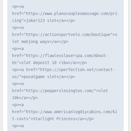
<p><a 
href="https://www.planocouplesmassage.com/pri
cing">joker123 slot</a></p>

<p><a 
href="https://actionsportvelo.com/boutique">s
lot mahjong ways</a></p>

<p><a 
href="https://flawlesslaserspa.com/About-
Us">slot deposit 10 ribu</a></p>

<p><a href="https://sperfection.net/contact-
us/">pusatgame slot</a></p>

<p><a 
href="https://pepperslexington.com/">slot 
10k</a></p>

<p><a 
href="https://www.americanlogdiycabins.com/ki
t-costs">Starlight Princess</a></p>

<p><a 