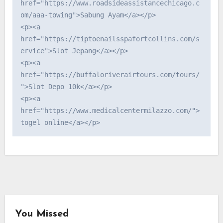
href="https://www.roadsideassistancechicago.c
om/aaa-towing">Sabung Ayam</a></p>

<p><a 
href="https://tiptoenailsspafortcollins.com/s
ervice">Slot Jepang</a></p>

<p><a 
href="https://buffaloriverairtours.com/tours/
">Slot Depo 10k</a></p>

<p><a 
href="https://www.medicalcentermilazzo.com/">
togel online</a></p>
You Missed