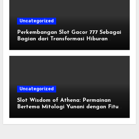
Uncategorized
Perkembangan Slot Gacor 777 Sebagai
Bagian dari Transformasi Hiburan
Online
Uncategorized
Slot Wisdom of Athena: Permainan
Bertema Mitologi Yunani dengan Fitur
Menarik