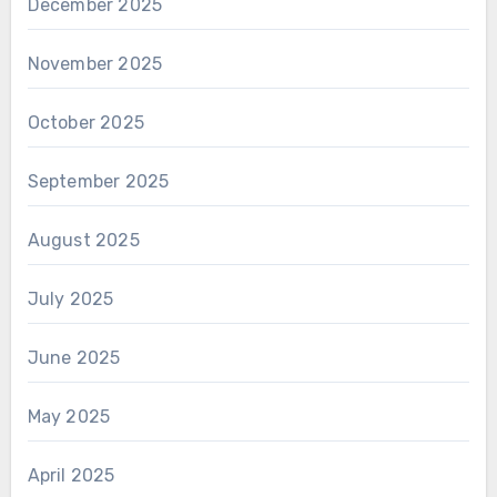
December 2025
November 2025
October 2025
September 2025
August 2025
July 2025
June 2025
May 2025
April 2025