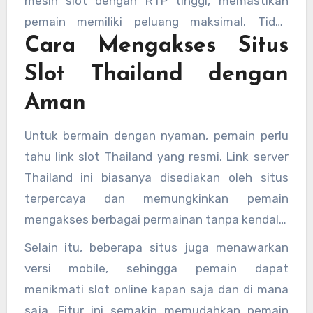
mesin slot dengan RTP tinggi, memastikan
pemain memiliki peluang maksimal. Tidak
Cara Mengakses Situs
hanya itu, slot Thailand super gacor juga
menyediakan bonus menarik dan fitur
Slot Thailand dengan
tambahan yang membuat permainan lebih seru
Aman
dan menguntungkan.
Untuk bermain dengan nyaman, pemain perlu
tahu link slot Thailand yang resmi. Link server
Thailand ini biasanya disediakan oleh situs
terpercaya dan memungkinkan pemain
mengakses berbagai permainan tanpa kendala.
Dengan menggunakan situs slot gacor
Selain itu, beberapa situs juga menawarkan
Thailand, pemain bisa memastikan keamanan
versi mobile, sehingga pemain dapat
akun, transaksi yang cepat, dan layanan
menikmati slot online kapan saja dan di mana
pelanggan yang responsif.
saja. Fitur ini semakin memudahkan pemain