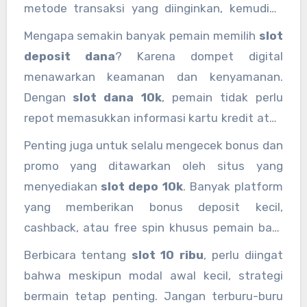
Gunakan informasi ini sebagai referensi, bukan
metode transaksi yang diinginkan, kemudian
patokan pasti, karena hasil permainan tetap
lakukan
slot deposit 10000
. Prosesnya
Mengapa semakin banyak pemain memilih
slot
bergantung pada keberuntungan.
cepat, dan setelah itu kamu bisa langsung
deposit dana
? Karena dompet digital
memainkan game
slot 10k
favorit. Biasanya
menawarkan keamanan dan kenyamanan.
situs juga memberikan panduan lengkap
Dengan
slot dana 10k
, pemain tidak perlu
tentang cara melakukan deposit lewat
repot memasukkan informasi kartu kredit atau
berbagai metode, termasuk
slot qris
dan
slot
rekening bank. Cukup dengan saldo DANA,
Penting juga untuk selalu mengecek bonus dan
dana 10k
.
proses transaksi selesai dalam hitungan detik.
promo yang ditawarkan oleh situs yang
Ini tentu menjadi nilai plus bagi pemain yang
menyediakan
slot depo 10k
. Banyak platform
ingin bermain
slot depo 10k
tanpa hambatan.
yang memberikan bonus deposit kecil,
cashback, atau free spin khusus pemain baru
yang melakukan
slot deposit 10 ribu tanpa
Berbicara tentang
slot 10 ribu
, perlu diingat
potongan
. Promo semacam ini bisa
bahwa meskipun modal awal kecil, strategi
menambah modal kamu untuk bermain lebih
bermain tetap penting. Jangan terburu-buru