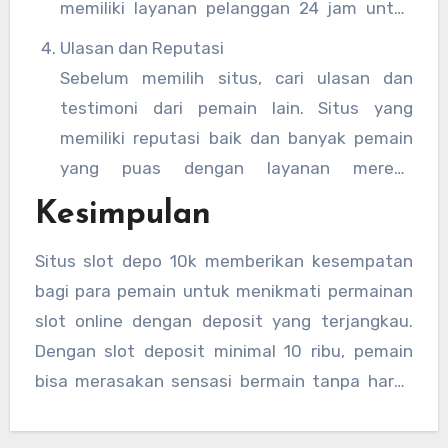
memiliki layanan pelanggan 24 jam untuk
mengatasi masalah atau pertanyaan yang
Ulasan dan Reputasi
mungkin timbul selama bermain.
Sebelum memilih situs, cari ulasan dan
testimoni dari pemain lain. Situs yang
memiliki reputasi baik dan banyak pemain
yang puas dengan layanan mereka
cenderung lebih dapat dipercaya.
Kesimpulan
Situs slot depo 10k memberikan kesempatan
bagi para pemain untuk menikmati permainan
slot online dengan deposit yang terjangkau.
Dengan slot deposit minimal 10 ribu, pemain
bisa merasakan sensasi bermain tanpa harus
mengeluarkan banyak uang. Selain itu,
berbagai keuntungan lainnya, seperti