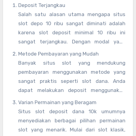
Deposit Terjangkau
Salah satu alasan utama mengapa situs
slot depo 10 ribu sangat diminati adalah
karena slot deposit minimal 10 ribu ini
sangat terjangkau. Dengan modal yang
hanya sebesar 10.000, pemain bisa
Metode Pembayaran yang Mudah
langsung memulai permainan dan
Banyak situs slot yang mendukung
merasakan sensasi kemenangan tanpa
pembayaran menggunakan metode yang
harus merogoh kocek terlalu dalam. Ini
sangat praktis seperti slot dana. Anda
tentu sangat ideal bagi pemain pemula
dapat melakukan deposit menggunakan
yang ingin belajar bermain slot online
dana dan memulai permainan tanpa perlu
Varian Permainan yang Beragam
dengan risiko yang minimal.
repot. Proses pembayaran yang cepat dan
Situs slot deposit dana 10k umumnya
mudah membuat banyak pemain memilih
menyediakan berbagai pilihan permainan
situs situs slot deposit 10 ribu sebagai
slot yang menarik. Mulai dari slot klasik,
tempat bermain mereka.