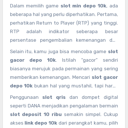
Dalam memilih game
slot min depo 10k
, ada
beberapa hal yang perlu diperhatikan. Pertama,
perhatikan Return to Player (RTP) yang tinggi.
RTP adalah indikator seberapa besar
persentase pengembalian kemenangan dari
permainan slot. Game dengan RTP tinggi
Selain itu, kamu juga bisa mencoba game
slot
cenderung lebih “ramah” terhadap pemain,
gacor depo 10k
. Istilah “gacor” sendiri
terutama ketika bermain dengan modal minim
biasanya merujuk pada permainan yang sering
seperti
depo 10k
. Kedua, fitur bonus seperti
memberikan kemenangan. Mencari
slot gacor
free spin, wild, scatter dan multiplier bisa
depo 10k
bukan hal yang mustahil, tapi harus
membantu meningkatkan peluang menang
dilakukan dengan bijak. Banyak forum dan
Penggunaan
slot qris
dan dompet digital
walaupun modal awal hanya
slot depo 10k
.
komunitas pemain yang berbagi pengalaman
seperti DANA menjadikan pengalaman bermain
tentang game tertentu yang sering
slot deposit 10 ribu
semakin simpel. Cukup
memberikan keuntungan ketika deposit kecil.
akses
link depo 10k
dari perangkat kamu, pilih