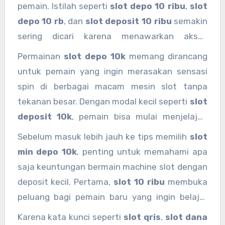
pemain. Istilah seperti
slot depo 10 ribu
,
slot
depo 10 rb
, dan
slot deposit 10 ribu
semakin
sering dicari karena menawarkan akses
bermain game slot dengan modal yang sangat
Permainan
slot depo 10k
memang dirancang
terjangkau. Banyak pemain baru yang
untuk pemain yang ingin merasakan sensasi
penasaran bagaimana cara mendapatkan
spin di berbagai macam mesin slot tanpa
pengalaman seru bermain hanya dengan
depo
tekanan besar. Dengan modal kecil seperti
slot
10k
, tanpa harus mengeluarkan biaya besar. Di
deposit 10k
, pemain bisa mulai menjelajah
artikel ini kita akan membahas secara lengkap
berbagai tema game, fitur bonus, dan
Sebelum masuk lebih jauh ke tips memilih
slot
tentang
slot deposit 10000
, keuntungan
kemungkinan kemenangan besar. Banyak situs
min depo 10k
, penting untuk memahami apa
bermain
slot deposit 10k
, serta tips memilih
slot pragmatic bet 100
yang menawarkan
saja keuntungan bermain machine slot dengan
game
slot gacor depo 10k
yang layak dicoba.
program
slot deposit 10 ribu tanpa
deposit kecil. Pertama,
slot 10 ribu
membuka
potongan
, sehingga seluruh modal kamu
peluang bagi pemain baru yang ingin belajar
tetap utuh untuk dipakai bermain.
mekanisme permainan tanpa risiko finansial
Karena kata kunci seperti
slot qris
,
slot dana