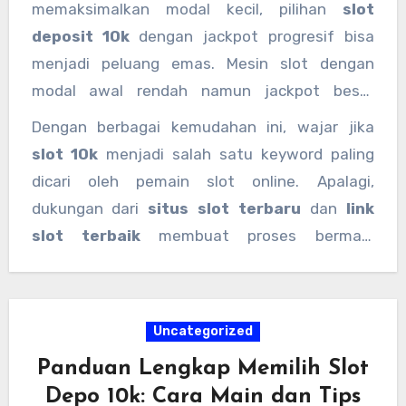
dana 10k
menjadi lebih nyaman dan
memaksimalkan modal kecil, pilihan
slot
transparan. Bahkan, beberapa
slot dana 10k
deposit 10k
dengan jackpot progresif bisa
menawarkan sistem auto-deposit, sehingga
menjadi peluang emas. Mesin slot dengan
pemain bisa fokus pada strategi bermain
modal awal rendah namun jackpot besar
tanpa terbebani urusan transaksi.
memberikan sensasi adrenalin tersendiri.
Dengan berbagai kemudahan ini, wajar jika
Berkat adanya
situs slot deposit 10 ribu
dan
slot 10k
menjadi salah satu keyword paling
slot deposit 10 rb
, pemain bisa menikmati
dicari oleh pemain slot online. Apalagi,
permainan berkualitas dengan modal yang
dukungan dari
situs slot terbaru
dan
link
ramah di kantong.
slot terbaik
membuat proses bermain
semakin menyenangkan. Pemain juga bisa
mencoba berbagai jenis slot, mulai dari slot
klasik hingga slot video modern, dengan modal
Uncategorized
yang terjangkau.
Panduan Lengkap Memilih Slot
Depo 10k: Cara Main dan Tips