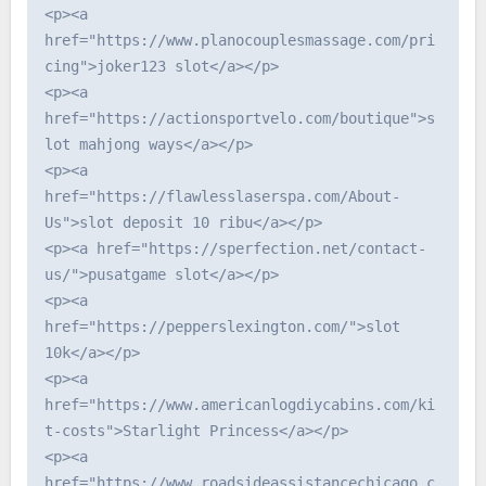
<p><a 
href="https://www.planocouplesmassage.com/pri
cing">joker123 slot</a></p>

<p><a 
href="https://actionsportvelo.com/boutique">s
lot mahjong ways</a></p>

<p><a 
href="https://flawlesslaserspa.com/About-
Us">slot deposit 10 ribu</a></p>

<p><a href="https://sperfection.net/contact-
us/">pusatgame slot</a></p>

<p><a 
href="https://pepperslexington.com/">slot 
10k</a></p>

<p><a 
href="https://www.americanlogdiycabins.com/ki
t-costs">Starlight Princess</a></p>

<p><a 
href="https://www.roadsideassistancechicago.c