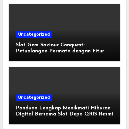
Uncategorized
Slot Gem Saviour Conquest:
Petualangan Permata dengan Fitur
Menarik
Uncategorized
Panduan Lengkap Menikmati Hiburan
Digital Bersama Slot Depo QRIS Resmi