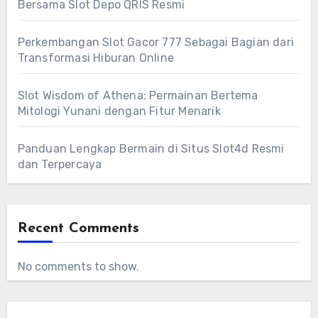
Bersama Slot Depo QRIS Resmi
Perkembangan Slot Gacor 777 Sebagai Bagian dari
Transformasi Hiburan Online
Slot Wisdom of Athena: Permainan Bertema
Mitologi Yunani dengan Fitur Menarik
Panduan Lengkap Bermain di Situs Slot4d Resmi
dan Terpercaya
Recent Comments
No comments to show.