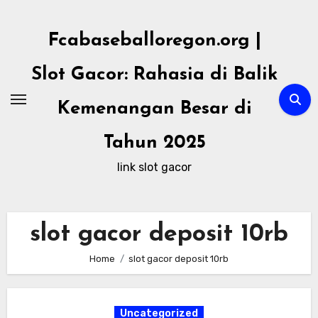
Skip
to
Fcabaseballoregon.org |
content
Slot Gacor: Rahasia di Balik
Kemenangan Besar di
Tahun 2025
link slot gacor
slot gacor deposit 10rb
Home
slot gacor deposit 10rb
Uncategorized