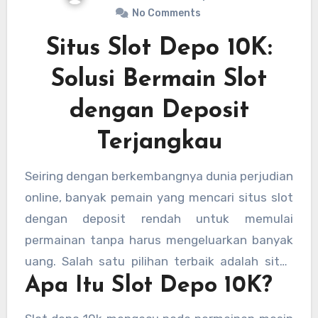
No Comments
Situs Slot Depo 10K:
Solusi Bermain Slot
dengan Deposit
Terjangkau
Seiring dengan berkembangnya dunia perjudian
online, banyak pemain yang mencari situs slot
dengan deposit rendah untuk memulai
permainan tanpa harus mengeluarkan banyak
uang. Salah satu pilihan terbaik adalah situs
Apa Itu Slot Depo 10K?
slot depo 10k, yang memungkinkan pemain
untuk menikmati pengalaman bermain slot