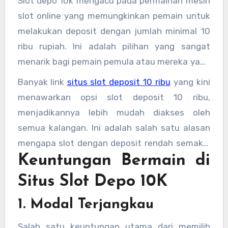
Slot depo 10k mengacu pada permainan mesin
dengan modal yang terjangkau. Dalam artikel
slot online yang memungkinkan pemain untuk
ini, kita akan membahas berbagai hal terkait
melakukan deposit dengan jumlah minimal 10
slot depo 10 ribu, termasuk keuntungan dan
ribu rupiah. Ini adalah pilihan yang sangat
kemudahan yang ditawarkan oleh situs
slot
menarik bagi pemain pemula atau mereka yang
deposit minimal 10k
ini.
ingin mencoba keberuntungan tanpa harus
Banyak link
situs slot deposit 10 ribu
yang kini
menginvestasikan banyak uang. Dengan slot
menawarkan opsi slot deposit 10 ribu,
depo 10 rb, pemain dapat menikmati berbagai
menjadikannya lebih mudah diakses oleh
jenis permainan slot yang seru dengan modal
semua kalangan. Ini adalah salah satu alasan
yang relatif kecil.
mengapa slot dengan deposit rendah semakin
Keuntungan Bermain di
populer di kalangan penggemar judi online.
Situs Slot Depo 10K
1. Modal Terjangkau
Salah satu keuntungan utama dari memilih