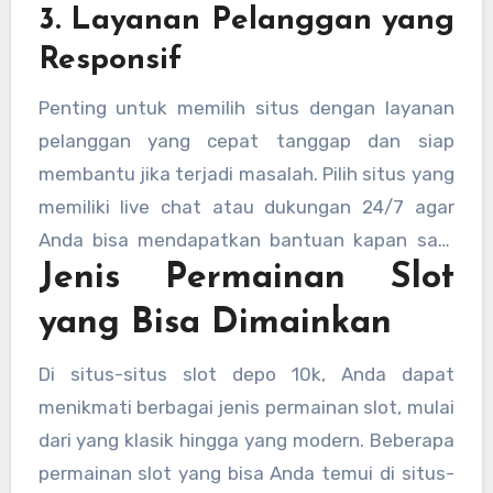
3. Layanan Pelanggan yang
lebih dapat diandalkan.
Responsif
Penting untuk memilih situs dengan layanan
pelanggan yang cepat tanggap dan siap
membantu jika terjadi masalah. Pilih situs yang
memiliki live chat atau dukungan 24/7 agar
Anda bisa mendapatkan bantuan kapan saja
Jenis Permainan Slot
jika diperlukan.
yang Bisa Dimainkan
Di situs-situs slot depo 10k, Anda dapat
menikmati berbagai jenis permainan slot, mulai
dari yang klasik hingga yang modern. Beberapa
permainan slot yang bisa Anda temui di situs-