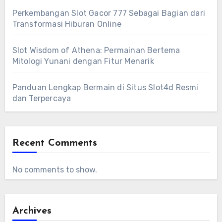
Perkembangan Slot Gacor 777 Sebagai Bagian dari
Transformasi Hiburan Online
Slot Wisdom of Athena: Permainan Bertema
Mitologi Yunani dengan Fitur Menarik
Panduan Lengkap Bermain di Situs Slot4d Resmi
dan Terpercaya
Recent Comments
No comments to show.
Archives