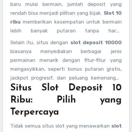
baru mulai bermain, jumlah deposit yang
rendah bisa menjadi pilihan yang bijak.
Slot 10
ribu
memberikan kesempatan untuk bermain
lebih banyak putaran tanpa harus
mengeluarkan banyak uang. Ini adalah cara
Selain itu, situs dengan
slot deposit 10000
yang lebih aman untuk mengeksplorasi
biasanya menyediakan berbagai jenis
berbagai permainan slot tanpa merasa
permainan menarik dengan fitur-fitur yang
terbebani dengan taruhan besar.
mengasyikkan, seperti bonus putaran gratis,
jackpot progresif, dan peluang kemenangan
Situs Slot Deposit 10
besar lainnya. Semua ini bisa diakses dengan
modal yang relatif kecil.
Ribu: Pilih yang
Terpercaya
Tidak semua situs slot yang menawarkan
slot