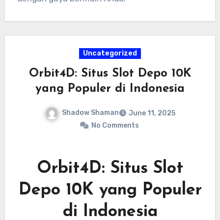
Uncategorized
Orbit4D: Situs Slot Depo 10K
yang Populer di Indonesia
Shadow Shaman
June 11, 2025
No Comments
Orbit4D: Situs Slot
Depo 10K yang Populer
di Indonesia