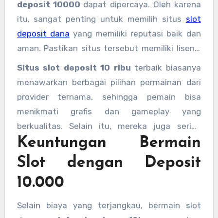
deposit 10000
dapat dipercaya. Oleh karena
itu, sangat penting untuk memilih situs
slot
deposit dana
yang memiliki reputasi baik dan
aman. Pastikan situs tersebut memiliki lisensi
resmi dan menggunakan teknologi enkripsi
Situs slot deposit 10 ribu
terbaik biasanya
untuk melindungi data pribadi dan transaksi
menawarkan berbagai pilihan permainan dari
Anda.
provider ternama, sehingga pemain bisa
menikmati grafis dan gameplay yang
berkualitas. Selain itu, mereka juga sering
Keuntungan Bermain
memberikan bonus dan promosi menarik untuk
pemain baru maupun pemain lama.
Slot dengan Deposit
10.000
Selain biaya yang terjangkau, bermain slot