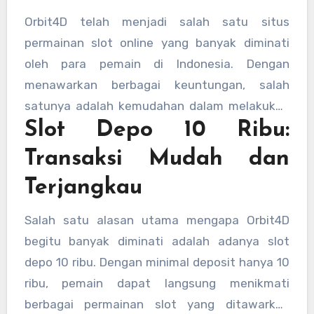
Orbit4D telah menjadi salah satu situs
permainan slot online yang banyak diminati
oleh para pemain di Indonesia. Dengan
menawarkan berbagai keuntungan, salah
satunya adalah kemudahan dalam melakukan
Slot Depo 10 Ribu:
transaksi deposit yang terjangkau, Orbit4D
semakin populer di kalangan penggemar game
Transaksi Mudah dan
slot. Pada artikel ini, kita akan membahas lebih
Terjangkau
lanjut mengenai slot depo 10 ribu yang
tersedia di Orbit4D dan mengapa ini menjadi
Salah satu alasan utama mengapa Orbit4D
pilihan favorit banyak pemain.
begitu banyak diminati adalah adanya slot
depo 10 ribu. Dengan minimal deposit hanya 10
ribu, pemain dapat langsung menikmati
berbagai permainan slot yang ditawarkan