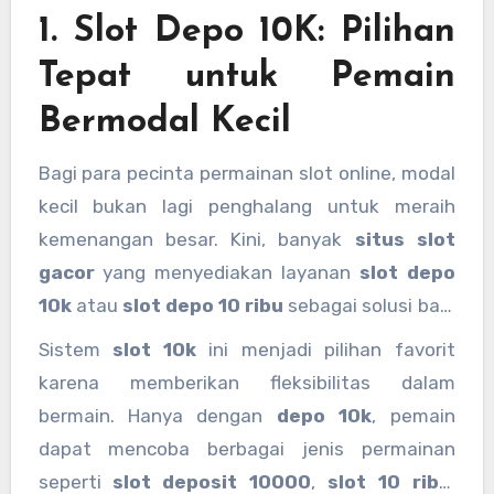
1. Slot Depo 10K: Pilihan
Tepat untuk Pemain
Bermodal Kecil
Bagi para pecinta permainan slot online, modal
kecil bukan lagi penghalang untuk meraih
kemenangan besar. Kini, banyak
situs slot
gacor
yang menyediakan layanan
slot depo
10k
atau
slot depo 10 ribu
sebagai solusi bagi
pemain yang ingin menikmati hiburan tanpa
Sistem
slot 10k
ini menjadi pilihan favorit
harus mengeluarkan banyak uang. Dengan
slot
karena memberikan fleksibilitas dalam
deposit minimal 10 ribu
, kamu sudah bisa
bermain. Hanya dengan
depo 10k
, pemain
memutar gulungan dan berpeluang
dapat mencoba berbagai jenis permainan
mendapatkan jackpot menggiurkan.
seperti
slot deposit 10000
,
slot 10 ribu
,