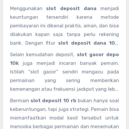
atau bahkan
slot 10000
yang kini populer di
Menggunakan
slot deposit dana
menjadi
kalangan penggemar game slot. Selain itu,
keuntungan tersendiri karena metode
banyak platform juga menyediakan opsi
slot
pembayaran ini dikenal praktis, aman, dan bisa
dana 10k
dan
slot deposit dana 10k
, yang
dilakukan kapan saja tanpa perlu rekening
membuat proses transaksi semakin mudah
bank. Dengan fitur
slot deposit dana 10k
,
dan cepat.
pemain bisa langsung bermain setelah
Selain kemudahan deposit,
slot gacor depo
melakukan
depo 10k
, tanpa menunggu proses
10k
juga menjadi incaran banyak pemain.
verifikasi lama. Ini tentu menjadi daya tarik
Istilah “slot gacor” sendiri mengacu pada
utama bagi pengguna baru yang ingin bermain
permainan yang sering memberikan
dengan cepat dan efisien.
kemenangan atau frekuensi jackpot yang lebih
tinggi. Banyak
situs slot deposit 10 ribu
Bermain
slot deposit 10 rb
bukan hanya soal
yang dikenal menyediakan daftar
slot gacor
keberuntungan, tapi juga strategi. Pemain bisa
depo 10k
, di mana pemain bisa memilih game
memanfaatkan modal kecil tersebut untuk
dengan tingkat kemenangan tinggi dan RTP
mencoba berbagai permainan dan menemukan