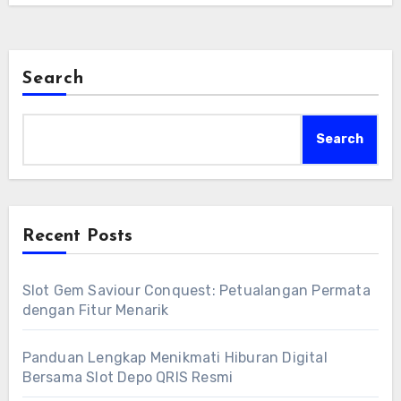
Search
Search
Recent Posts
Slot Gem Saviour Conquest: Petualangan Permata
dengan Fitur Menarik
Panduan Lengkap Menikmati Hiburan Digital
Bersama Slot Depo QRIS Resmi