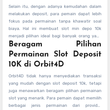
tanpa harus mengeluarkan banyak uang.
Selain itu, dengan adanya kemudahan dalam
Konsep slot deposit minimal 10 ribu ini sangat
melakukan deposit, para pemain dapat lebih
cocok bagi pemula atau mereka yang ingin
fokus pada permainan tanpa khawatir soal
mencoba peruntungan tanpa harus
biaya. Hal ini membuat slot min depo 10k
menginvestasikan jumlah besar.
menjadi pilihan ideal bagi banyak orang yang
Beragam Pilihan
ingin merasakan sensasi bermain slot tanpa
terbebani oleh biaya yang tinggi.
Permainan Slot Deposit
10K di Orbit4D
Orbit4D tidak hanya menyediakan transaksi
yang mudah dengan slot deposit 10k, tetapi
juga menawarkan beragam pilihan permainan
slot yang menarik. Para pemain dapat memilih
berbagai jenis permainan dari provider