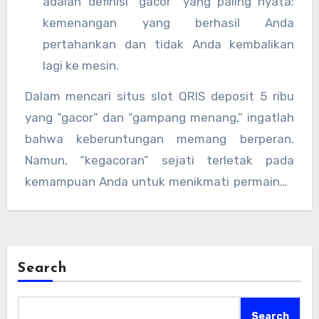
adalah definisi “gacor” yang paling nyata:
kemenangan yang berhasil Anda
pertahankan dan tidak Anda kembalikan
lagi ke mesin.
Dalam mencari situs slot QRIS deposit 5 ribu
yang “gacor” dan “gampang menang,” ingatlah
bahwa keberuntungan memang berperan.
Namun, “kegacoran” sejati terletak pada
kemampuan Anda untuk menikmati permainan
secara bertanggung jawab, mengelola emosi,
dan memandang slot sebagai hiburan. Dengan
demikian, Anda dapat memastikan bahwa
setiap sesi bermain tetap positif dan tidak
Search
merugikan.
Search