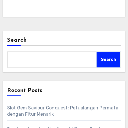
berbagai kesempatan untuk mendapatkan
hadiah besar, permainan ini tentu layak dicoba
oleh para penggemar slot. Jangan lupa untuk
bermain dengan bijak dan menikmati setiap
detik keseruan yang ditawarkan oleh
Knockout
Search
Riches
!
Search
Recent Posts
Slot Gem Saviour Conquest: Petualangan Permata
dengan Fitur Menarik