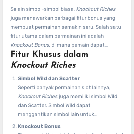
kombinasi simbol yang tepat. Setiap simbol
Selain simbol-simbol biasa,
Knockout Riches
memiliki nilai tertentu, dan semakin banyak
juga menawarkan berbagai fitur bonus yang
simbol yang cocok, semakin besar kemenangan
membuat permainan semakin seru. Salah satu
yang didapatkan.
fitur utama dalam permainan ini adalah
Knockout Bonus
, di mana pemain dapat
Fitur Khusus dalam
memasuki ronde spesial dengan kesempatan
untuk memenangkan hadiah uang tunai atau
Knockout Riches
putaran gratis.
Simbol Wild dan Scatter
Seperti banyak permainan slot lainnya,
Knockout Riches
juga memiliki simbol Wild
dan Scatter. Simbol Wild dapat
menggantikan simbol lain untuk
membentuk kombinasi pemenang,
Knockout Bonus
sedangkan simbol Scatter memicu putaran