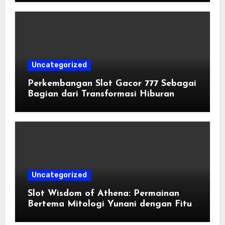
Uncategorized
Perkembangan Slot Gacor 777 Sebagai
Bagian dari Transformasi Hiburan
Online
Uncategorized
Slot Wisdom of Athena: Permainan
Bertema Mitologi Yunani dengan Fitur
Menarik