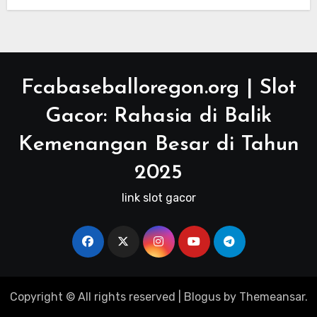
Fcabaseballoregon.org | Slot
Gacor: Rahasia di Balik
Kemenangan Besar di Tahun
2025
link slot gacor
Copyright © All rights reserved
|
Blogus
by
Themeansar
.