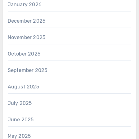
January 2026
December 2025
November 2025
October 2025
September 2025
August 2025
July 2025
June 2025
May 2025