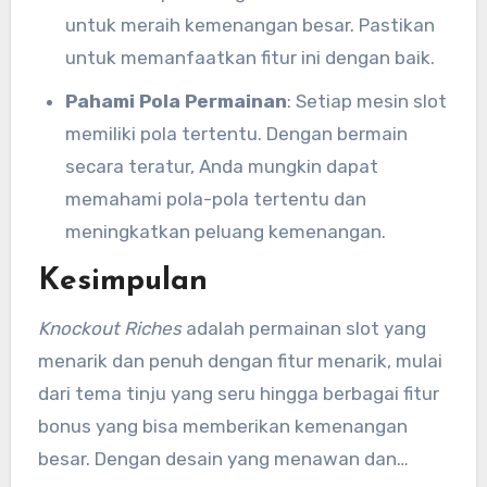
untuk meraih kemenangan besar. Pastikan
untuk memanfaatkan fitur ini dengan baik.
Pahami Pola Permainan
: Setiap mesin slot
memiliki pola tertentu. Dengan bermain
secara teratur, Anda mungkin dapat
memahami pola-pola tertentu dan
meningkatkan peluang kemenangan.
Kesimpulan
Knockout Riches
adalah permainan slot yang
menarik dan penuh dengan fitur menarik, mulai
dari tema tinju yang seru hingga berbagai fitur
bonus yang bisa memberikan kemenangan
besar. Dengan desain yang menawan dan