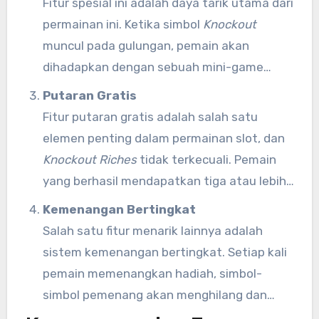
Fitur spesial ini adalah daya tarik utama dari
bonus ketika muncul dalam jumlah
permainan ini. Ketika simbol
Knockout
tertentu.
muncul pada gulungan, pemain akan
dihadapkan dengan sebuah mini-game
berbentuk pertarungan tinju. Dalam mini-
Putaran Gratis
game ini, pemain akan bertarung melawan
Fitur putaran gratis adalah salah satu
petinju lawan, dengan setiap pukulan yang
elemen penting dalam permainan slot, dan
berhasil menghasilkan kemenangan. Setiap
Knockout Riches
tidak terkecuali. Pemain
kemenangan dalam mini-game ini bisa
yang berhasil mendapatkan tiga atau lebih
berbuah hadiah uang tunai yang besar atau
simbol Scatter pada gulungan akan
Kemenangan Bertingkat
putaran gratis.
mendapatkan sejumlah putaran gratis.
Salah satu fitur menarik lainnya adalah
Selama putaran gratis, pemain dapat
sistem kemenangan bertingkat. Setiap kali
memanfaatkan fitur tambahan untuk
pemain memenangkan hadiah, simbol-
meningkatkan peluang meraih kemenangan
simbol pemenang akan menghilang dan
lebih besar.
digantikan dengan simbol-simbol baru. Ini