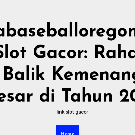
abaseballoregon
Slot Gacor: Rah
 Balik Kemena
esar di Tahun 2
link slot gacor
Home