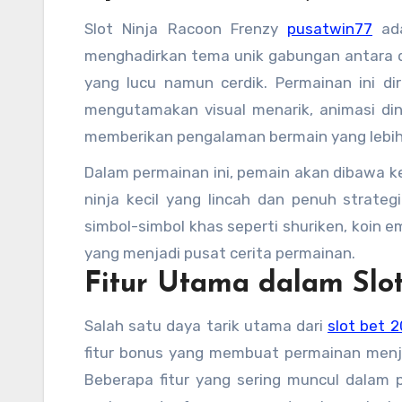
Slot Ninja Racoon Frenzy
pusatwin77
ada
menghadirkan tema unik gabungan antara du
yang lucu namun cerdik. Permainan ini d
mengutamakan visual menarik, animasi din
memberikan pengalaman bermain yang lebih 
Dalam permainan ini, pemain akan dibawa ke
ninja kecil yang lincah dan penuh strateg
simbol-simbol khas seperti shuriken, koin e
yang menjadi pusat cerita permainan.
Fitur Utama dalam Slo
Salah satu daya tarik utama dari
slot bet 2
fitur bonus yang membuat permainan menj
Beberapa fitur yang sering muncul dalam per