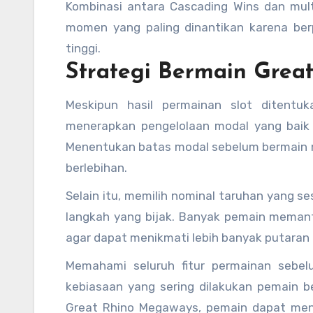
Kombinasi antara Cascading Wins dan multi
momen yang paling dinantikan karena ber
tinggi.
Strategi Bermain Grea
Meskipun hasil permainan slot ditentu
menerapkan pengelolaan modal yang baik 
Menentukan batas modal sebelum bermain 
berlebihan.
Selain itu, memilih nominal taruhan yang s
langkah yang bijak. Banyak pemain memanf
agar dapat menikmati lebih banyak putaran
Memahami seluruh fitur permainan sebel
kebiasaan yang sering dilakukan pemain b
Great Rhino Megaways, pemain dapat menik