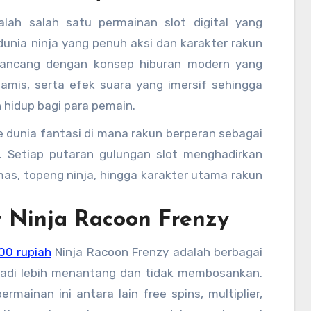
lah salah satu permainan slot digital yang
nia ninja yang penuh aksi dan karakter rakun
irancang dengan konsep hiburan modern yang
amis, serta efek suara yang imersif sehingga
hidup bagi para pemain.
 dunia fantasi di mana rakun berperan sebagai
i. Setiap putaran gulungan slot menghadirkan
mas, topeng ninja, hingga karakter utama rakun
t Ninja Racoon Frenzy
00 rupiah
Ninja Racoon Frenzy adalah berbagai
adi lebih menantang dan tidak membosankan.
mainan ini antara lain free spins, multiplier,