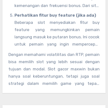
kemenangan dan frekuensi bonus. Dari situ,
pemain bisa menilai apakah slot tersebut
Perhatikan fitur buy feature (jika ada)
cocok dengan target maxwin.
Beberapa slot menyediakan fitur buy
feature yang memungkinkan pemain
langsung masuk ke putaran bonus. Ini cocok
untuk pemain yang ingin mempercepat
peluang maxwin, meski biayanya cukup
Dengan memahami volatilitas dan RTP, pemain
tinggi.
bisa memilih slot yang lebih sesuai dengan
tujuan dan modal. Slot gacor maxwin bukan
hanya soal keberuntungan, tetapi juga soal
strategi dalam memilih game yang tepat.
Semakin tepat pilihan slot, semakin besar
peluang meraih kemenangan besar.