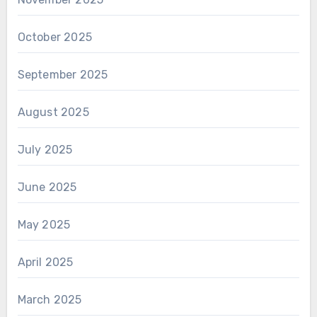
October 2025
September 2025
August 2025
July 2025
June 2025
May 2025
April 2025
March 2025