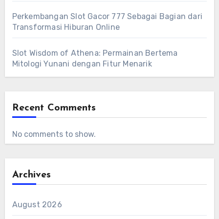
Perkembangan Slot Gacor 777 Sebagai Bagian dari
Transformasi Hiburan Online
Slot Wisdom of Athena: Permainan Bertema
Mitologi Yunani dengan Fitur Menarik
Recent Comments
No comments to show.
Archives
August 2026