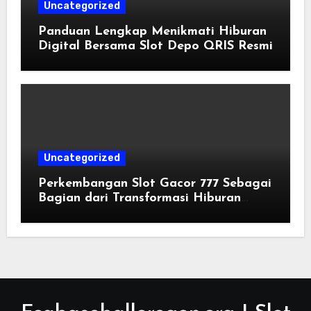
Uncategorized
Panduan Lengkap Menikmati Hiburan
Digital Bersama Slot Depo QRIS Resmi
Uncategorized
Perkembangan Slot Gacor 777 Sebagai
Bagian dari Transformasi Hiburan
Online