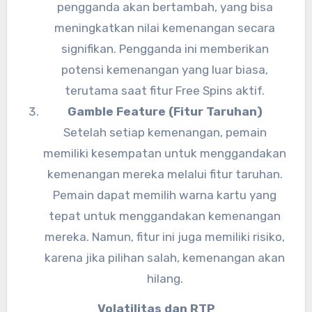
pengganda akan bertambah, yang bisa
meningkatkan nilai kemenangan secara
signifikan. Pengganda ini memberikan
potensi kemenangan yang luar biasa,
terutama saat fitur Free Spins aktif.
Gamble Feature (Fitur Taruhan)
Setelah setiap kemenangan, pemain
memiliki kesempatan untuk menggandakan
kemenangan mereka melalui fitur taruhan.
Pemain dapat memilih warna kartu yang
tepat untuk menggandakan kemenangan
mereka. Namun, fitur ini juga memiliki risiko,
karena jika pilihan salah, kemenangan akan
hilang.
Volatilitas dan RTP