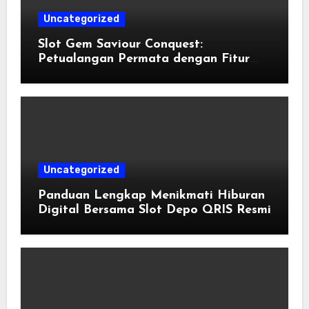
Uncategorized
Slot Gem Saviour Conquest:
Petualangan Permata dengan Fitur
Menarik
Uncategorized
Panduan Lengkap Menikmati Hiburan
Digital Bersama Slot Depo QRIS Resmi