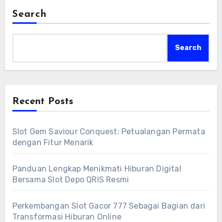
terbatas. Jika Anda suka tantangan dan
Search
peluang besar untuk menang, 5 Lions
Megaways bisa menjadi pilihan yang tepat
Search
untuk Anda coba.
Recent Posts
Slot Gem Saviour Conquest: Petualangan Permata
dengan Fitur Menarik
Panduan Lengkap Menikmati Hiburan Digital
Bersama Slot Depo QRIS Resmi
Perkembangan Slot Gacor 777 Sebagai Bagian dari
Transformasi Hiburan Online