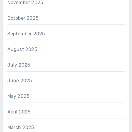
November 2025
October 2025
September 2025
August 2025
July 2025
June 2025
May 2025
April 2025
March 2025