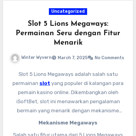
Uncategorized
Slot 5 Lions Megaways:
Permainan Seru dengan Fitur
Menarik
Winter Wyvern
March 7, 2025
No Comments
Slot 5 Lions Megaways adalah salah satu
permainan
slot
yang populer di kalangan para
pemain kasino online. Dikembangkan oleh
iSoftBet, slot ini menawarkan pengalaman
bermain yang menarik dengan mekanisme
Megaways yang inovatif. Dengan tema budaya
Mekanisme Megaways
Asia yang kental, 5 Lions Megaways
Salah satu fitur utama dari 5 Lions Megaways