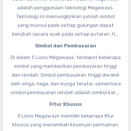
menghadirkan simbol-simbol khas seperti
adalah penggunaan teknologi Megaways.
singa, naga, gong, dan bunga teratai yang
Teknologi ini memungkinkan jumlah simbol
memberikan sentuhan magis pada permainan.
yang muncul pada setiap gulungan dapat
berubah secara acak pada setiap putaran. Hal
ini memberi pemain hingga 117.649 cara untuk
Simbol dan Pembayaran
menang, yang membuat peluang untuk meraih
Di dalam 5 Lions Megaways, terdapat beberapa
kemenangan lebih besar dibandingkan dengan
simbol yang memberikan pembayaran tinggi
slot konvensional yang hanya memiliki
dan rendah. Simbol pembayaran tinggi diwakili
sejumlah garis pembayaran tetap. Dengan fitur
oleh singa, naga, dan bunga teratai, sementara
ini, setiap putaran memberikan pengalaman
simbol pembayaran rendah adalah simbol kartu
yang unik dan tidak terduga.
remi seperti A, K, Q, dan J. Dalam permainan ini,
Fitur Khusus
kombinasi simbol yang cocok pada gulungan
5 Lions Megaways memiliki beberapa fitur
yang berdekatan dapat memberikan
khusus yang menambah keseruan permainan,
kemenangan besar.