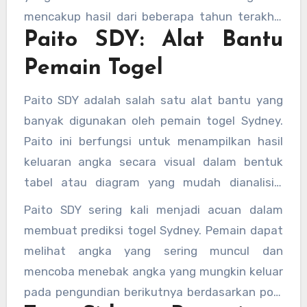
dalam memenangkan taruhan.
mencakup hasil dari beberapa tahun terakhir,
Paito SDY: Alat Bantu
sehingga memberikan gambaran yang lebih
jelas mengenai pola angka yang keluar.
Pemain Togel
Paito SDY adalah salah satu alat bantu yang
banyak digunakan oleh pemain togel Sydney.
Paito ini berfungsi untuk menampilkan hasil
keluaran angka secara visual dalam bentuk
tabel atau diagram yang mudah dianalisis.
Dengan menggunakan paito SDY, pemain bisa
Paito SDY sering kali menjadi acuan dalam
melihat angka-angka yang sering keluar dalam
membuat prediksi togel Sydney. Pemain dapat
beberapa periode pengundian sebelumnya.
melihat angka yang sering muncul dan
mencoba menebak angka yang mungkin keluar
pada pengundian berikutnya berdasarkan pola