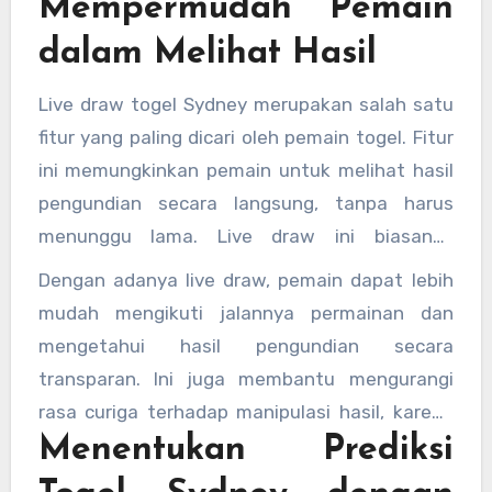
Mempermudah Pemain
berhasil atau tidak.
dalam Melihat Hasil
Live draw togel Sydney merupakan salah satu
fitur yang paling dicari oleh pemain togel. Fitur
ini memungkinkan pemain untuk melihat hasil
pengundian secara langsung, tanpa harus
menunggu lama. Live draw ini biasanya
ditayangkan di berbagai situs yang
Dengan adanya live draw, pemain dapat lebih
menyediakan SDY Pools dan informasi terkait
mudah mengikuti jalannya permainan dan
lotto Sydney.
mengetahui hasil pengundian secara
transparan. Ini juga membantu mengurangi
rasa curiga terhadap manipulasi hasil, karena
Menentukan Prediksi
proses pengundian dilakukan secara langsung
dan dapat disaksikan oleh siapa saja.