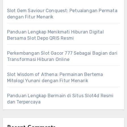
Slot Gem Saviour Conquest: Petualangan Permata
dengan Fitur Menarik
Panduan Lengkap Menikmati Hiburan Digital
Bersama Slot Depo QRIS Resmi
Perkembangan Slot Gacor 777 Sebagai Bagian dari
Transformasi Hiburan Online
Slot Wisdom of Athena: Permainan Bertema
Mitologi Yunani dengan Fitur Menarik
Panduan Lengkap Bermain di Situs Slot4d Resmi
dan Terpercaya