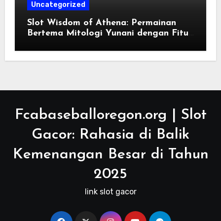
Uncategorized
Slot Wisdom of Athena: Permainan
Bertema Mitologi Yunani dengan Fitur
Menarik
Fcabaseballoregon.org | Slot
Gacor: Rahasia di Balik
Kemenangan Besar di Tahun
2025
link slot gacor