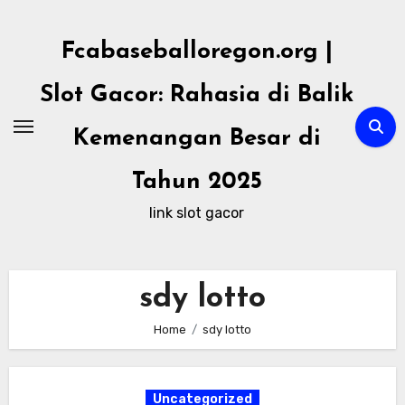
Skip
to
Fcabaseballoregon.org |
content
Slot Gacor: Rahasia di Balik
Kemenangan Besar di
Tahun 2025
link slot gacor
sdy lotto
Home
sdy lotto
Uncategorized