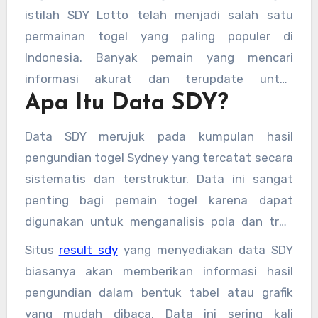
istilah SDY Lotto telah menjadi salah satu
permainan togel yang paling populer di
Indonesia. Banyak pemain yang mencari
informasi akurat dan terupdate untuk
Apa Itu Data SDY?
membantu mereka membuat prediksi yang
lebih tepat. Salah satu sumber terbaik untuk
Data SDY merujuk pada kumpulan hasil
mendapatkan informasi tersebut adalah situs
pengundian togel Sydney yang tercatat secara
yang menyediakan data SDY dan berbagai
sistematis dan terstruktur. Data ini sangat
informasi terkait lainnya.
penting bagi pemain togel karena dapat
digunakan untuk menganalisis pola dan tren
angka yang sering muncul. Dengan
Situs
result sdy
yang menyediakan data SDY
memanfaatkan data SDY, pemain dapat
biasanya akan memberikan informasi hasil
membuat prediksi togel Sydney yang lebih
pengundian dalam bentuk tabel atau grafik
akurat dan meningkatkan peluang mereka
yang mudah dibaca. Data ini sering kali