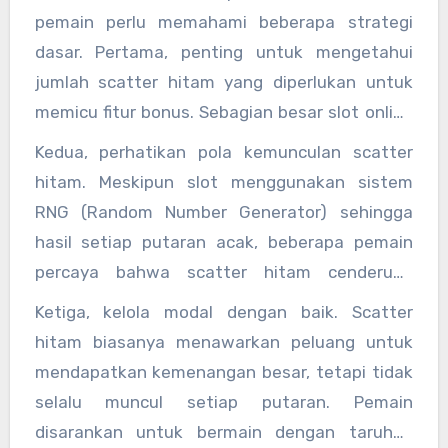
menggunakan scatter hitam sebagai trik visual
pemain perlu memahami beberapa strategi
agar pemain lebih mudah fokus pada simbol
dasar. Pertama, penting untuk mengetahui
penting ini, sehingga memicu rasa antisipasi
jumlah scatter hitam yang diperlukan untuk
yang tinggi.
memicu fitur bonus. Sebagian besar slot online
menampilkan informasi ini dalam tabel
Kedua, perhatikan pola kemunculan scatter
pembayaran (paytable), sehingga pemain bisa
hitam. Meskipun slot menggunakan sistem
merencanakan taruhan dengan lebih efektif.
RNG (Random Number Generator) sehingga
hasil setiap putaran acak, beberapa pemain
percaya bahwa scatter hitam cenderung
muncul lebih sering pada putaran tertentu.
Ketiga, kelola modal dengan baik. Scatter
Dengan memantau sejarah putaran dan tren
hitam biasanya menawarkan peluang untuk
kemunculan scatter hitam, pemain bisa
mendapatkan kemenangan besar, tetapi tidak
menentukan kapan saat yang tepat untuk
selalu muncul setiap putaran. Pemain
meningkatkan taruhan, terutama jika fitur
disarankan untuk bermain dengan taruhan