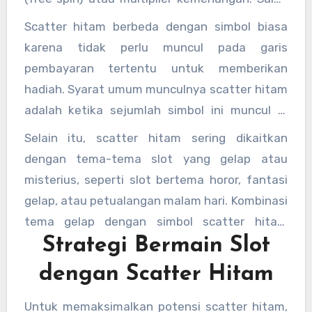
satu jenis scatter yang sering menjadi
Scatter hitam berbeda dengan simbol biasa
perhatian para pemain adalah scatter hitam.
karena tidak perlu muncul pada garis
Scatter hitam biasanya hadir dengan tampilan
pembayaran tertentu untuk memberikan
gelap atau aksen hitam yang mencolok,
hadiah. Syarat umum munculnya scatter hitam
sehingga mudah dikenali saat muncul di
adalah ketika sejumlah simbol ini muncul di
gulungan slot. Meskipun secara visual terlihat
gulungan, misalnya tiga atau lebih, pemain
Selain itu, scatter hitam sering dikaitkan
sederhana, fungsinya bisa sangat menentukan
akan mendapatkan akses ke fitur bonus
dengan tema-tema slot yang gelap atau
peluang pemain untuk mendapatkan
tertentu. Hal ini membuat scatter hitam
misterius, seperti slot bertema horor, fantasi
kemenangan besar.
sangat menarik karena dapat meningkatkan
gelap, atau petualangan malam hari. Kombinasi
kesempatan pemain meraih keuntungan lebih
tema gelap dengan simbol scatter hitam
besar dibanding simbol standar.
Strategi Bermain Slot
memberikan sensasi yang lebih dramatis saat
pemain berhasil memicu bonus, membuat
dengan Scatter Hitam
pengalaman bermain menjadi lebih
mendebarkan. Banyak penyedia slot online
Untuk memaksimalkan potensi scatter hitam,