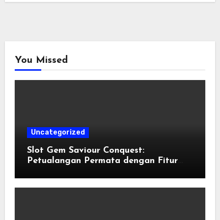
You Missed
Uncategorized
Slot Gem Saviour Conquest:
Petualangan Permata dengan Fitur
Menarik