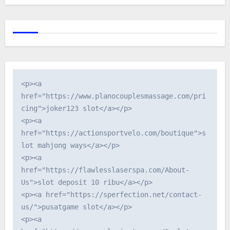
<p><a 
href="https://www.planocouplesmassage.com/pri
cing">joker123 slot</a></p>

<p><a 
href="https://actionsportvelo.com/boutique">s
lot mahjong ways</a></p>

<p><a 
href="https://flawlesslaserspa.com/About-
Us">slot deposit 10 ribu</a></p>

<p><a href="https://sperfection.net/contact-
us/">pusatgame slot</a></p>

<p><a 