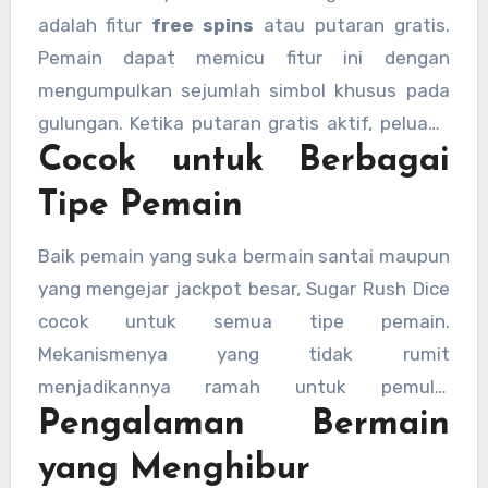
kemenangan yang meningkat setiap kali
adalah fitur
free spins
atau putaran gratis.
simbol meledak atau menghilang membuat
Pemain dapat memicu fitur ini dengan
permainan terasa semakin seru.
mengumpulkan sejumlah simbol khusus pada
gulungan. Ketika putaran gratis aktif, peluang
Cocok untuk Berbagai
memperoleh cluster besar dan pengganda jauh
meningkat. Inilah salah satu alasan banyak
Tipe Pemain
pemain tertarik mencoba Sugar Rush Dice,
karena fitur ini dapat menghasilkan
Baik pemain yang suka bermain santai maupun
kemenangan signifikan hanya dalam beberapa
yang mengejar jackpot besar, Sugar Rush Dice
putaran.
cocok untuk semua tipe pemain.
Mekanismenya yang tidak rumit
menjadikannya ramah untuk pemula,
Pengalaman Bermain
sementara fitur pengganda dan cluster
memberikan tantangan serta potensi
yang Menghibur
kemenangan tinggi bagi pemain