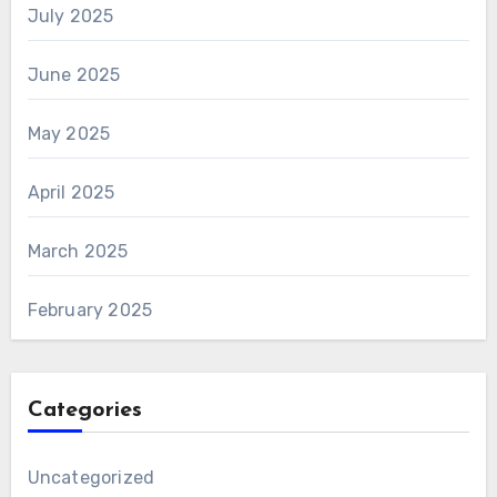
July 2025
June 2025
May 2025
April 2025
March 2025
February 2025
Categories
Uncategorized