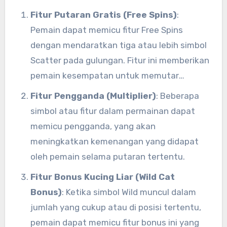
Fitur Putaran Gratis (Free Spins)
:
Pemain dapat memicu fitur Free Spins
dengan mendaratkan tiga atau lebih simbol
Scatter pada gulungan. Fitur ini memberikan
pemain kesempatan untuk memutar
gulungan tanpa biaya tambahan, dan
Fitur Pengganda (Multiplier)
: Beberapa
selama Free Spins, kemenangan bisa
simbol atau fitur dalam permainan dapat
berlipat ganda.
memicu pengganda, yang akan
meningkatkan kemenangan yang didapat
oleh pemain selama putaran tertentu.
Fitur Bonus Kucing Liar (Wild Cat
Bonus)
: Ketika simbol Wild muncul dalam
jumlah yang cukup atau di posisi tertentu,
pemain dapat memicu fitur bonus ini yang