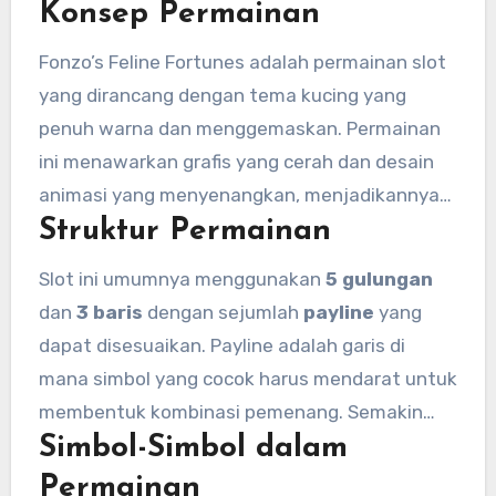
Konsep Permainan
tema kucing dengan nuansa menggemaskan
namun tetap menghadirkan potensi
Fonzo’s Feline Fortunes adalah permainan slot
kemenangan yang besar. Artikel ini akan
yang dirancang dengan tema kucing yang
mengulas lebih dalam tentang Fonzo’s Feline
penuh warna dan menggemaskan. Permainan
Fortunes, mulai dari konsep permainan, fitur-
ini menawarkan grafis yang cerah dan desain
fitur menarik, hingga cara bermainnya.
animasi yang menyenangkan, menjadikannya
Struktur Permainan
pilihan menarik bagi pemain yang menyukai
elemen visual yang menyegarkan. Nama
Slot ini umumnya menggunakan
5 gulungan
“Fonzo” merujuk pada karakter utama dalam
dan
3 baris
dengan sejumlah
payline
yang
permainan, seekor kucing yang menjadi simbol
dapat disesuaikan. Payline adalah garis di
utama dalam permainan ini. Di dalam
mana simbol yang cocok harus mendarat untuk
permainan, Fonzo dan teman-temannya,
membentuk kombinasi pemenang. Semakin
berbagai jenis kucing lucu, menjadi bintang
Simbol-Simbol dalam
banyak payline yang diaktifkan, semakin besar
utama, menyambut pemain untuk memasuki
peluang pemain untuk mendapatkan
Permainan
dunia yang penuh dengan potensi