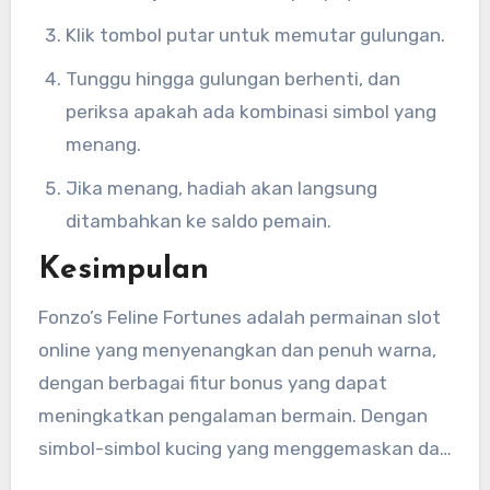
Klik tombol putar untuk memutar gulungan.
Tunggu hingga gulungan berhenti, dan
periksa apakah ada kombinasi simbol yang
menang.
Jika menang, hadiah akan langsung
ditambahkan ke saldo pemain.
Kesimpulan
Fonzo’s Feline Fortunes adalah permainan slot
online yang menyenangkan dan penuh warna,
dengan berbagai fitur bonus yang dapat
meningkatkan pengalaman bermain. Dengan
simbol-simbol kucing yang menggemaskan dan
peluang kemenangan yang besar, permainan ini