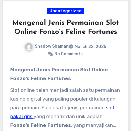
Uncategorized
Mengenal Jenis Permainan Slot
Online Fonzo’s Feline Fortunes
Shadow Shaman
March 22, 2025
No Comments
Mengenal Jenis Permainan Slot Online
Fonzo’s Feline Fortunes
Slot online telah menjadi salah satu permainan
kasino digital yang paling populer di kalangan
para pemain. Salah satu jenis permainan
slot
pakai qris
yang menarik dan unik adalah
Fonzo’s Feline Fortunes
, yang menyajikan