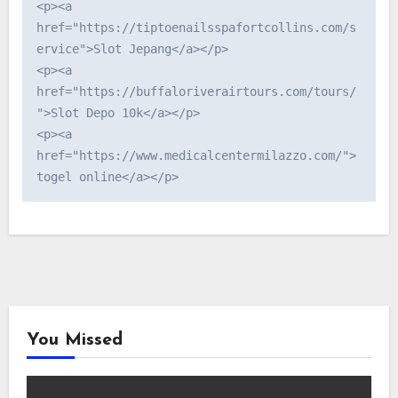
<p><a 
href="https://tiptoenailsspafortcollins.com/s
ervice">Slot Jepang</a></p>

<p><a 
href="https://buffaloriverairtours.com/tours/
">Slot Depo 10k</a></p>

<p><a 
href="https://www.medicalcentermilazzo.com/">
togel online</a></p>
You Missed