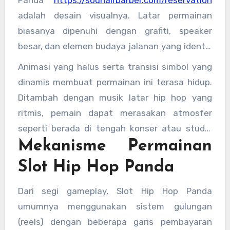
Panda
https://souhairbarber.com/reservation
adalah desain visualnya. Latar permainan
biasanya dipenuhi dengan grafiti, speaker
besar, dan elemen budaya jalanan yang identik
dengan dunia hip hop. Karakter panda dalam
Animasi yang halus serta transisi simbol yang
game ini sering digambarkan menggunakan
dinamis membuat permainan ini terasa hidup.
aksesori seperti kacamata hitam, headphone,
Ditambah dengan musik latar hip hop yang
dan pakaian bergaya urban.
ritmis, pemain dapat merasakan atmosfer
seperti berada di tengah konser atau studio
Mekanisme Permainan
musik jalanan.
Slot Hip Hop Panda
Dari segi gameplay, Slot Hip Hop Panda
umumnya menggunakan sistem gulungan
(reels) dengan beberapa garis pembayaran