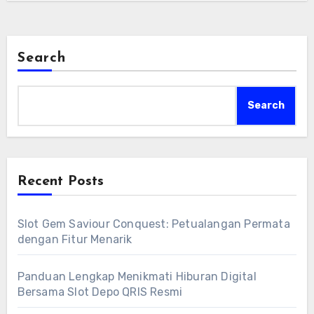
Search
Search
Recent Posts
Slot Gem Saviour Conquest: Petualangan Permata
dengan Fitur Menarik
Panduan Lengkap Menikmati Hiburan Digital
Bersama Slot Depo QRIS Resmi