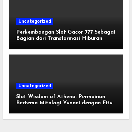
Uncategorized
Perkembangan Slot Gacor 777 Sebagai
Bagian dari Transformasi Hiburan
Online
Uncategorized
Slot Wisdom of Athena: Permainan
Bertema Mitologi Yunani dengan Fitur
Menarik