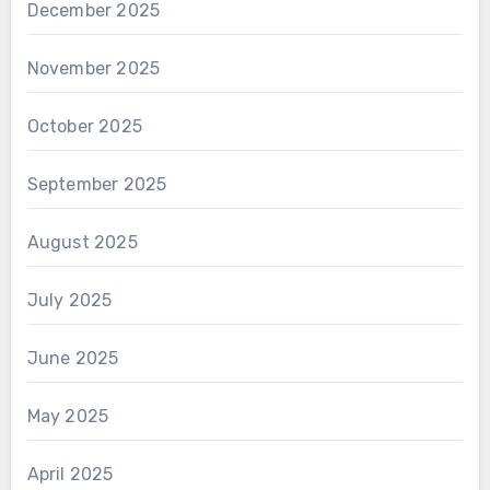
December 2025
November 2025
October 2025
September 2025
August 2025
July 2025
June 2025
May 2025
April 2025