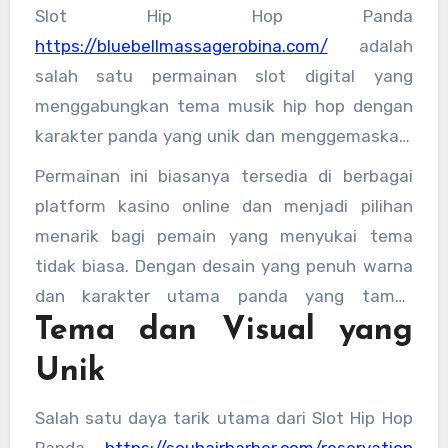
Slot Hip Hop Panda
https://bluebellmassagerobina.com/
adalah
salah satu permainan slot digital yang
menggabungkan tema musik hip hop dengan
karakter panda yang unik dan menggemaskan.
Game ini dirancang untuk memberikan
Permainan ini biasanya tersedia di berbagai
pengalaman bermain yang berbeda dari slot
platform kasino online dan menjadi pilihan
klasik pada umumnya, karena mengusung
menarik bagi pemain yang menyukai tema
nuansa urban street style yang dipadukan
tidak biasa. Dengan desain yang penuh warna
dengan elemen visual modern, animasi dinamis,
dan karakter utama panda yang tampil
serta musik latar bernuansa hip hop yang
Tema dan Visual yang
bergaya rapper, Slot Hip Hop Panda
energik.
memberikan suasana bermain yang lebih
Unik
santai namun tetap penuh tantangan.
Salah satu daya tarik utama dari Slot Hip Hop