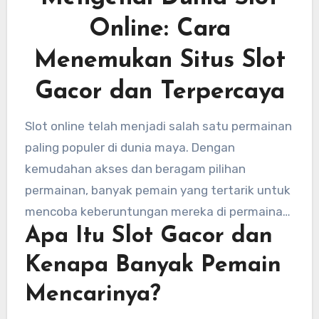
Online: Cara
Menemukan Situs Slot
Gacor dan Terpercaya
Slot online telah menjadi salah satu permainan
paling populer di dunia maya. Dengan
kemudahan akses dan beragam pilihan
permainan, banyak pemain yang tertarik untuk
mencoba keberuntungan mereka di permainan
Apa Itu Slot Gacor dan
ini. Jika Anda sedang mencari slot gacor atau
situs slot yang terpercaya, Anda berada di
Kenapa Banyak Pemain
tempat yang tepat. Artikel ini akan mengulas
Mencarinya?
tentang cara menemukan situs
pusat game
slot
gacor, serta bagaimana cara memilih link