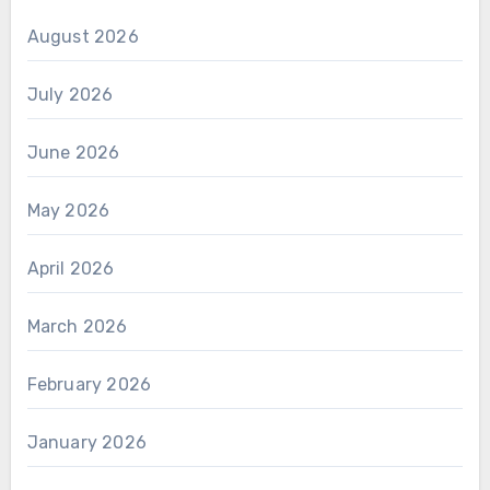
August 2026
July 2026
June 2026
May 2026
April 2026
March 2026
February 2026
January 2026