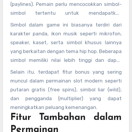
(paylines). Pemain perlu mencocokkan simbol-
simbol tertentu untuk mendapatkan
kemenangan sesuai aturan permainan.
Simbol dalam game ini biasanya terdiri dari
karakter panda, ikon musik seperti mikrofon,
speaker, kaset, serta simbol khusus lainnya
yang berkaitan dengan tema hip hop. Beberapa
simbol memiliki nilai lebih tinggi dan dapat
memberikan hadiah lebih besar jika berhasil
Selain itu, terdapat fitur bonus yang sering
muncul dalam kombinasi tertentu.
muncul dalam permainan slot modern seperti
putaran gratis (free spins), simbol liar (wild),
dan pengganda (multiplier) yang dapat
meningkatkan peluang kemenangan.
Fitur Tambahan dalam
Permainan