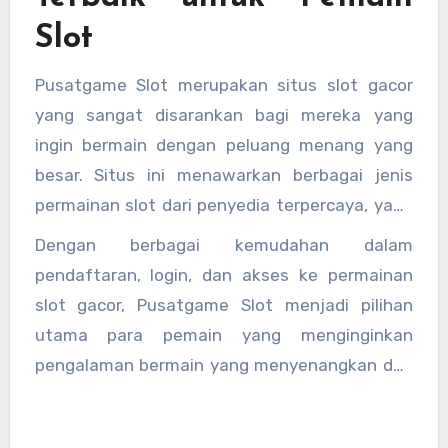
Slot
Pusatgame Slot merupakan situs slot gacor
yang sangat disarankan bagi mereka yang
ingin bermain dengan peluang menang yang
besar. Situs ini menawarkan berbagai jenis
permainan slot dari penyedia terpercaya, yang
telah terbukti memiliki tingkat kemenangan
Dengan berbagai kemudahan dalam
yang tinggi. Dengan layanan yang responsif
pendaftaran, login, dan akses ke permainan
dan sistem keamanan yang terjamin, pemain
slot gacor, Pusatgame Slot menjadi pilihan
bisa merasa tenang dan fokus untuk meraih
utama para pemain yang menginginkan
kemenangan.
pengalaman bermain yang menyenangkan dan
menguntungkan.