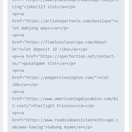
cing">joker123 slot</a></p>

<p><a 
href="https://actionsportvelo.com/boutique">s
lot mahjong ways</a></p>

<p><a 
href="https://flawlesslaserspa.com/About-
Us">slot deposit 10 ribu</a></p>

<p><a href="https://sperfection.net/contact-
us/">pusatgame slot</a></p>

<p><a 
href="https://pepperslexington.com/">slot 
10k</a></p>

<p><a 
href="https://www.americanlogdiycabins.com/ki
t-costs">Starlight Princess</a></p>

<p><a 
href="https://www.roadsideassistancechicago.c
om/aaa-towing">Sabung Ayam</a></p>
